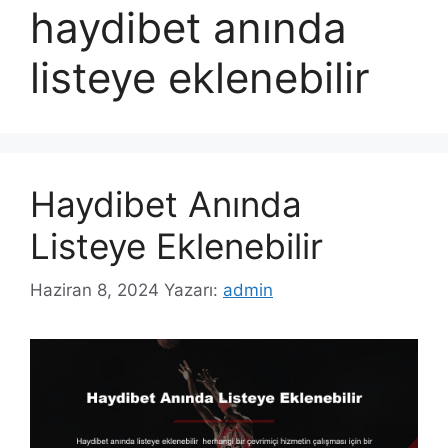
haydibet anında
listeye eklenebilir
Haydibet Anında
Listeye Eklenebilir
Haziran 8, 2024
Yazarı:
admin