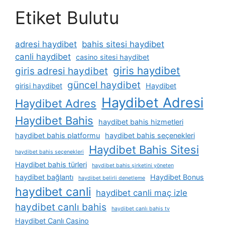
Etiket Bulutu
adresi haydibet
bahis sitesi haydibet
canli haydibet
casino sitesi haydibet
giris haydibet
giris adresi haydibet
güncel haydibet
girisi haydibet
Haydibet
Haydibet Adresi
Haydibet Adres
Haydibet Bahis
haydibet bahis hizmetleri
haydibet bahis platformu
haydibet bahis seçenekleri
Haydibet Bahis Sitesi
haydibet bahis seçenekleri
Haydibet bahis türleri
haydibet bahis şirketini yöneten
haydibet bağlantı
Haydibet Bonus
haydibet belirli denetleme
haydibet canli
haydibet canli maç izle
haydibet canlı bahis
haydibet canlı bahis tv
Haydibet Canlı Casino