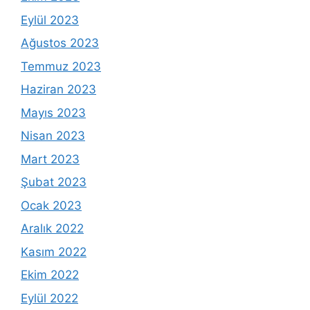
Eylül 2023
Ağustos 2023
Temmuz 2023
Haziran 2023
Mayıs 2023
Nisan 2023
Mart 2023
Şubat 2023
Ocak 2023
Aralık 2022
Kasım 2022
Ekim 2022
Eylül 2022