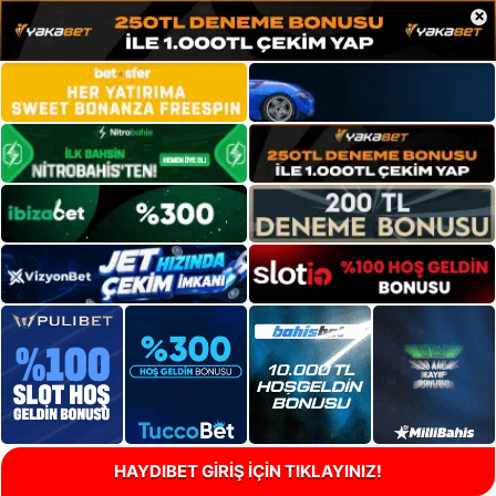
×
HAYDIBET GİRİŞ İÇİN TIKLAYINIZ!