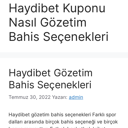
Haydibet Kuponu
Nasıl Gözetim
Bahis Seçenekleri
Haydibet Gözetim
Bahis Seçenekleri
Temmuz 30, 2022
Yazarı:
admin
Haydibet gözetim bahis seçenekleri Farklı spor
dalları arasında birçok bahis seçeneği ve birçok