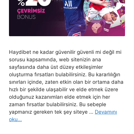
Haydibet ne kadar güvenilir güvenli mi değil mi
sorusu kapsamında, web sitenizin ana
sayfasında daha üst düzey etkileşimler
oluşturma fırsatları bulabilirsiniz. Bu kararlılığın
sınırları içinde, zaten etkin olan bir ortama daha
hızlı bir şekilde ulaşabilir ve elde etmek üzere
olduğunuz kazanımları elde etmek için her
zaman fırsatlar bulabilirsiniz. Bu sebeple
yapmanız gereken tek şey siteye …
Devamını
oku…