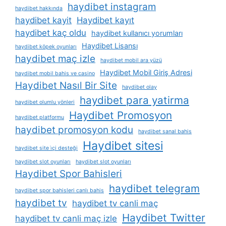
haydibet instagram
haydibet hakkında
haydibet kayit
Haydibet kayıt
haydibet kaç oldu
haydibet kullanıcı yorumları
Haydibet Lisansı
haydibet köpek oyunları
haydibet maç izle
haydibet mobil ara yüzü
Haydibet Mobil Giriş Adresi
haydibet mobil bahis ve casino
Haydibet Nasıl Bir Site
haydibet olay
haydibet para yatirma
haydibet olumlu yönleri
Haydibet Promosyon
haydibet platformu
haydibet promosyon kodu
haydibet sanal bahis
Haydibet sitesi
haydibet site i̇çi desteği
haydibet slot oyunları
haydibet slot oyunları
Haydibet Spor Bahisleri
haydibet telegram
haydibet spor bahisleri canlı bahis
haydibet tv
haydibet tv canli maç
Haydibet Twitter
haydibet tv canli maç izle