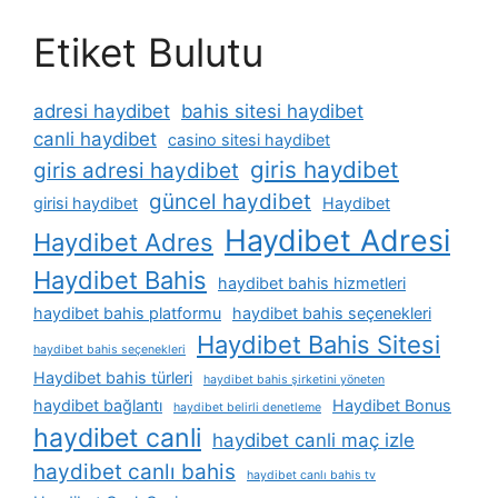
Etiket Bulutu
adresi haydibet
bahis sitesi haydibet
canli haydibet
casino sitesi haydibet
giris haydibet
giris adresi haydibet
güncel haydibet
girisi haydibet
Haydibet
Haydibet Adresi
Haydibet Adres
Haydibet Bahis
haydibet bahis hizmetleri
haydibet bahis platformu
haydibet bahis seçenekleri
Haydibet Bahis Sitesi
haydibet bahis seçenekleri
Haydibet bahis türleri
haydibet bahis şirketini yöneten
haydibet bağlantı
Haydibet Bonus
haydibet belirli denetleme
haydibet canli
haydibet canli maç izle
haydibet canlı bahis
haydibet canlı bahis tv