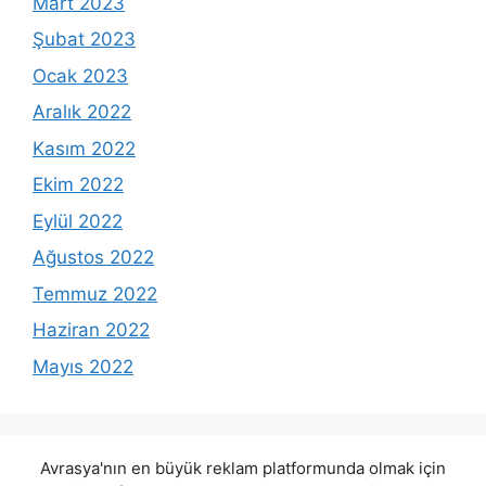
Mart 2023
Şubat 2023
Ocak 2023
Aralık 2022
Kasım 2022
Ekim 2022
Eylül 2022
Ağustos 2022
Temmuz 2022
Haziran 2022
Mayıs 2022
Avrasya'nın en büyük reklam platformunda olmak için