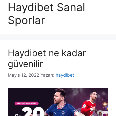
Haydibet Sanal
Sporlar
Haydibet ne kadar
güvenilir
Mayıs 12, 2022
Yazarı:
haydibet