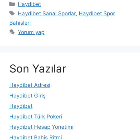
Kategoriler
Haydibet
Etiketler
Haydibet Sanal Sporlar
,
Haydibet Spor
Bahisleri
Yorum yap
Son Yazılar
Haydibet Adresi
Haydibet Giriş
Haydibet
Haydibet Türk Pokeri
Haydibet Hesap Yönetimi
Haydibet Bahis Ritmi