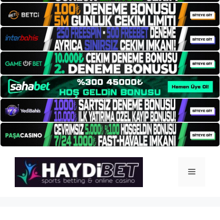
İçeriğe
atla
Menü