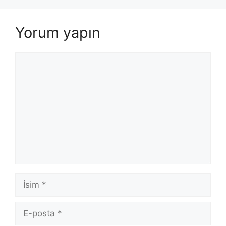
Yorum yapın
Yorum
İsim
E-
posta