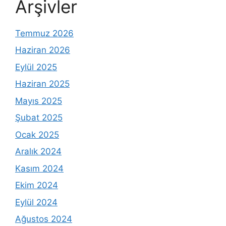
Arşivler
Temmuz 2026
Haziran 2026
Eylül 2025
Haziran 2025
Mayıs 2025
Şubat 2025
Ocak 2025
Aralık 2024
Kasım 2024
Ekim 2024
Eylül 2024
Ağustos 2024