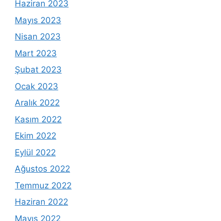
Haziran 2023
Mayıs 2023
Nisan 2023
Mart 2023
Şubat 2023
Ocak 2023
Aralık 2022
Kasım 2022
Ekim 2022
Eylül 2022
Ağustos 2022
Temmuz 2022
Haziran 2022
Mayıs 2022