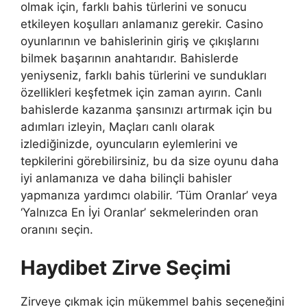
olmak için, farklı bahis türlerini ve sonucu
etkileyen koşulları anlamanız gerekir. Casino
oyunlarının ve bahislerinin giriş ve çıkışlarını
bilmek başarının anahtarıdır. Bahislerde
yeniyseniz, farklı bahis türlerini ve sundukları
özellikleri keşfetmek için zaman ayırın. Canlı
bahislerde kazanma şansınızı artırmak için bu
adımları izleyin, Maçları canlı olarak
izlediğinizde, oyuncuların eylemlerini ve
tepkilerini görebilirsiniz, bu da size oyunu daha
iyi anlamanıza ve daha bilinçli bahisler
yapmanıza yardımcı olabilir. ‘Tüm Oranlar’ veya
‘Yalnızca En İyi Oranlar’ sekmelerinden oran
oranını seçin.
Haydibet Zirve Seçimi
Zirveye çıkmak için mükemmel bahis seçeneğini