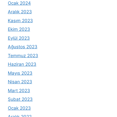
Ocak 2024
Aralık 2023
Kasım 2023
Ekim 2023
Eylül 2023
Ağustos 2023
Temmuz 2023
Haziran 2023
Mayıs 2023
Nisan 2023
Mart 2023
Şubat 2023
Ocak 2023
Aralık 2022