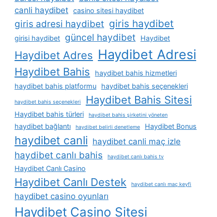
canli haydibet
casino sitesi haydibet
giris haydibet
giris adresi haydibet
güncel haydibet
girisi haydibet
Haydibet
Haydibet Adresi
Haydibet Adres
Haydibet Bahis
haydibet bahis hizmetleri
haydibet bahis platformu
haydibet bahis seçenekleri
Haydibet Bahis Sitesi
haydibet bahis seçenekleri
Haydibet bahis türleri
haydibet bahis şirketini yöneten
haydibet bağlantı
Haydibet Bonus
haydibet belirli denetleme
haydibet canli
haydibet canli maç izle
haydibet canlı bahis
haydibet canlı bahis tv
Haydibet Canlı Casino
Haydibet Canlı Destek
haydibet canlı maç keyfi
haydibet casino oyunları
Haydibet Casino Sitesi