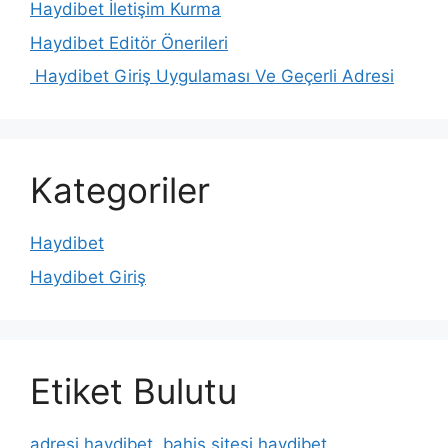
Haydibet İletişim Kurma
Haydibet Editör Önerileri
Haydibet Giriş Uygulaması Ve Geçerli Adresi
Kategoriler
Haydibet
Haydibet Giriş
Etiket Bulutu
adresi haydibet
bahis sitesi haydibet