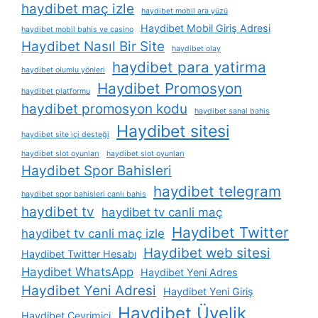
haydibet maç izle
haydibet mobil ara yüzü
Haydibet Mobil Giriş Adresi
haydibet mobil bahis ve casino
Haydibet Nasıl Bir Site
haydibet olay
haydibet para yatirma
haydibet olumlu yönleri
Haydibet Promosyon
haydibet platformu
haydibet promosyon kodu
haydibet sanal bahis
Haydibet sitesi
haydibet site i̇çi desteği
haydibet slot oyunları
haydibet slot oyunları
Haydibet Spor Bahisleri
haydibet telegram
haydibet spor bahisleri canlı bahis
haydibet tv
haydibet tv canli maç
Haydibet Twitter
haydibet tv canli maç izle
Haydibet web sitesi
Haydibet Twitter Hesabı
Haydibet WhatsApp
Haydibet Yeni Adres
Haydibet Yeni Adresi
Haydibet Yeni Giriş
Haydibet Üyelik
Haydibet Çevrimiçi