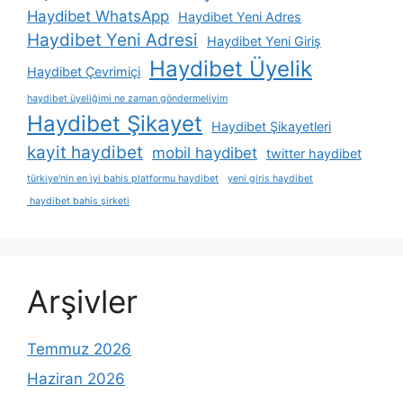
Haydibet WhatsApp
Haydibet Yeni Adres
Haydibet Yeni Adresi
Haydibet Yeni Giriş
Haydibet Üyelik
Haydibet Çevrimiçi
haydibet üyeliğimi ne zaman göndermeliyim
Haydibet Şikayet
Haydibet Şikayetleri
kayit haydibet
mobil haydibet
twitter haydibet
türkiye'nin en i̇yi bahis platformu haydibet
yeni giris haydibet
haydibet bahis şirketi
Arşivler
Temmuz 2026
Haziran 2026