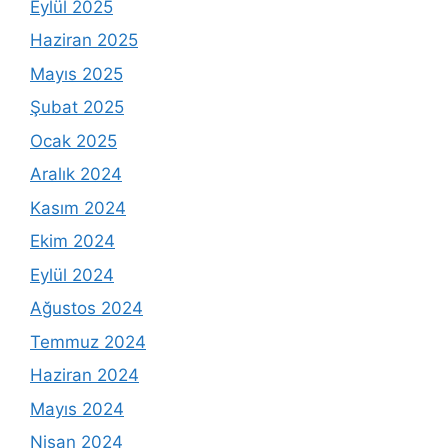
Eylül 2025
Haziran 2025
Mayıs 2025
Şubat 2025
Ocak 2025
Aralık 2024
Kasım 2024
Ekim 2024
Eylül 2024
Ağustos 2024
Temmuz 2024
Haziran 2024
Mayıs 2024
Nisan 2024