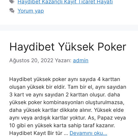
Etiketler
Haydibet Kazançlı Kayıt Ticaret Hayatı
Yorum yap
Haydibet Yüksek Poker
Ağustos 20, 2022
Yazarı:
admin
Haydibet yüksek poker aynı sayıda 4 karttan
oluşan yüksek bir eldir. Tam bir el, aynı sayıdan
3 kart ve aynı sayıdan 2 karttan oluşur. daha
yüksek poker kombinasyonları oluşturulmazsa,
daha yüksek kartlar dikkate alınır. Yüksek elde
aynı veya ardışık kartlar yoktur. As, Papaz veya
10 gibi en yüksek karta sahip taraf kazanır.
Haydibet Kayıt Bir tür …
Devamını oku…