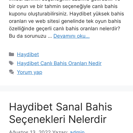
bir oyun ve bir tahmin seçeneğiyle canlı bahis
kuponu oluşturabilirsiniz. Haydibet yüksek bahis
oranları ve web sitesi genelinde tek oyun bahis
özelliğinde geçerli canlı bahis oranları nelerdir?
Bu da sorunuzu …
Devamını oku…
Kategoriler
Haydibet
Etiketler
Haydibet Canlı Bahis Oranları Nedir
Yorum yap
Haydibet Sanal Bahis
Seçenekleri Nelerdir
Ağustos 13, 2022
Yazarı:
admin