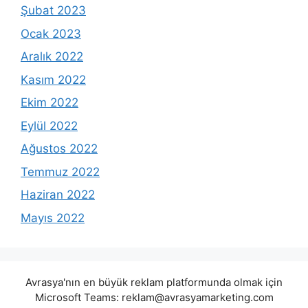
Şubat 2023
Ocak 2023
Aralık 2022
Kasım 2022
Ekim 2022
Eylül 2022
Ağustos 2022
Temmuz 2022
Haziran 2022
Mayıs 2022
Avrasya'nın en büyük reklam platformunda olmak için
Microsoft Teams:
reklam@avrasyamarketing.com