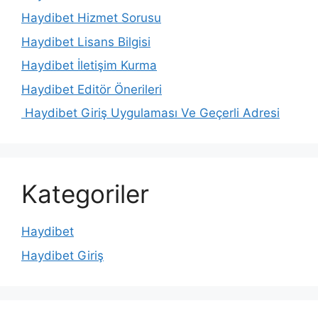
Haydibet Hizmet Sorusu
Haydibet Lisans Bilgisi
Haydibet İletişim Kurma
Haydibet Editör Önerileri
Haydibet Giriş Uygulaması Ve Geçerli Adresi
Kategoriler
Haydibet
Haydibet Giriş