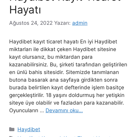
Hayatı
Ağustos 24, 2022
Yazarı:
admin
Haydibet kayıt ticaret hayatı En iyi Haydibet
miktarları ile dikkat çeken Haydibet sitesine
kayıt olursanız, bu miktardan para
kazanabilirsiniz. Bu, şirketi tarafından geliştirilen
en ünlü bahis sitesidir. Sitemizde tanımlanan
butona basarak ana sayfaya girdikten sonra
burada belirtilen kayıt defterinde işlem basitçe
gerçekleştirilir. 18 yaşını doldurmuş her yetişkin
siteye üye olabilir ve fazladan para kazanabilir.
Oyuncuların …
Devamını oku…
Kategoriler
Haydibet