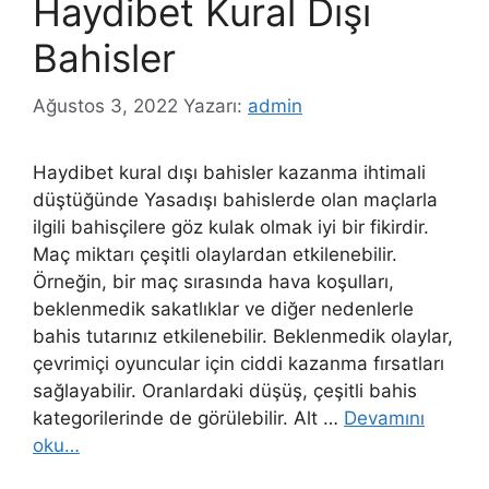
Haydibet Kural Dışı
Bahisler
Ağustos 3, 2022
Yazarı:
admin
Haydibet kural dışı bahisler kazanma ihtimali
düştüğünde Yasadışı bahislerde olan maçlarla
ilgili bahisçilere göz kulak olmak iyi bir fikirdir.
Maç miktarı çeşitli olaylardan etkilenebilir.
Örneğin, bir maç sırasında hava koşulları,
beklenmedik sakatlıklar ve diğer nedenlerle
bahis tutarınız etkilenebilir. Beklenmedik olaylar,
çevrimiçi oyuncular için ciddi kazanma fırsatları
sağlayabilir. Oranlardaki düşüş, çeşitli bahis
kategorilerinde de görülebilir. Alt …
Devamını
oku…