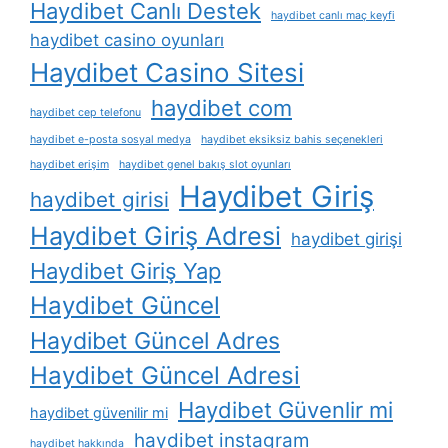
Haydibet Canlı Destek
haydibet canlı maç keyfi
haydibet casino oyunları
Haydibet Casino Sitesi
haydibet com
haydibet cep telefonu
haydibet e-posta sosyal medya
haydibet eksiksiz bahis seçenekleri
haydibet erişim
haydibet genel bakış slot oyunları
Haydibet Giriş
haydibet girisi
Haydibet Giriş Adresi
haydibet girişi
Haydibet Giriş Yap
Haydibet Güncel
Haydibet Güncel Adres
Haydibet Güncel Adresi
Haydibet Güvenlir mi
haydibet güvenilir mi
haydibet instagram
haydibet hakkında