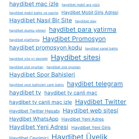
haydibet maç izle
haydibet mobil ara yüzü
Haydibet Mobil Giriş Adresi
haydibet mobil bahis ve casino
Haydibet Nasıl Bir Site
haydibet olay
haydibet para yatirma
haydibet olumlu yönleri
Haydibet Promosyon
haydibet platformu
haydibet promosyon kodu
haydibet sanal bahis
Haydibet sitesi
haydibet site i̇çi desteği
haydibet slot oyunları
haydibet slot oyunları
Haydibet Spor Bahisleri
haydibet telegram
haydibet spor bahisleri canlı bahis
haydibet tv
haydibet tv canli maç
Haydibet Twitter
haydibet tv canli maç izle
Haydibet web sitesi
Haydibet Twitter Hesabı
Haydibet WhatsApp
Haydibet Yeni Adres
Haydibet Yeni Adresi
Haydibet Yeni Giriş
Haydibet Üyelik
Haydibet Çevrimiçi