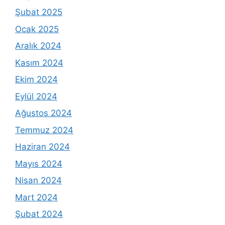
Şubat 2025
Ocak 2025
Aralık 2024
Kasım 2024
Ekim 2024
Eylül 2024
Ağustos 2024
Temmuz 2024
Haziran 2024
Mayıs 2024
Nisan 2024
Mart 2024
Şubat 2024