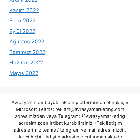
Kasım 2022
Ekim 2022
Eylül 2022
Ağustos 2022
Temmuz 2022
Haziran 2022
Mayıs 2022
Avrasya'nın en büyük reklam platformunda olmak için
Microsoft Teams:
reklam@avrasyamarketing.com
adresimizden veya Telegram: @Avrasyamarketing
adresimizden irtibat kurabilirsiniz. (Tek iletişim
adreslerimiz teams / telegram ve mail adresimizdir.
Harici hiçbir iletişim adresimiz bulunmamaktadır.