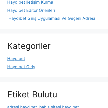
Haydibet İletişim Kurma
Haydibet Editör Önerileri
Haydibet Giriş Uygulaması Ve Geçerli Adresi
Kategoriler
Haydibet
Haydibet Giriş
Etiket Bulutu
adresi haydibet
bahis sitesi haydibet