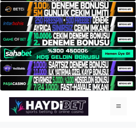
İçeriğe
atla
Menü