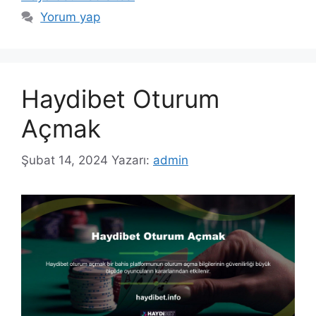
Yorum yap
Haydibet Oturum
Açmak
Şubat 14, 2024
Yazarı:
admin