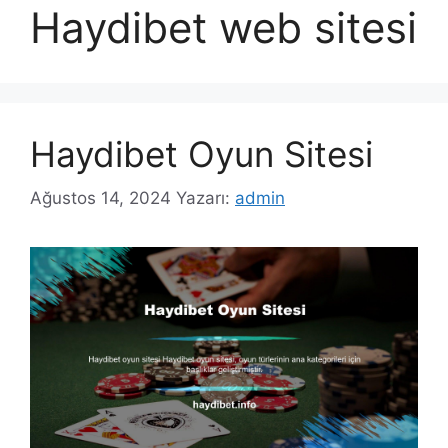
Haydibet web sitesi
Haydibet Oyun Sitesi
Ağustos 14, 2024
Yazarı:
admin