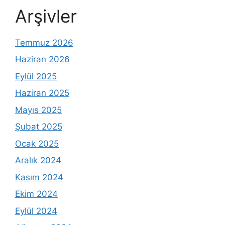
Arşivler
Temmuz 2026
Haziran 2026
Eylül 2025
Haziran 2025
Mayıs 2025
Şubat 2025
Ocak 2025
Aralık 2024
Kasım 2024
Ekim 2024
Eylül 2024