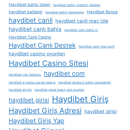
Haydibet bahis türleri
haydibet bahis şirketini yöneten
haydibet bağlantı
Haydibet Bonus
haydibet belirli denetleme
haydibet canli
haydibet canli maç izle
haydibet canlı bahis
haydibet canlı bahis tv
Haydibet Canlı Casino
Haydibet Canlı Destek
haydibet canlı maç keyfi
haydibet casino oyunları
Haydibet Casino Sitesi
haydibet com
haydibet cep telefonu
haydibet e-posta sosyal medya
haydibet eksiksiz bahis seçenekleri
haydibet erişim
haydibet genel bakış slot oyunları
Haydibet Giriş
haydibet girisi
Haydibet Giriş Adresi
haydibet girişi
Haydibet Giriş Yap