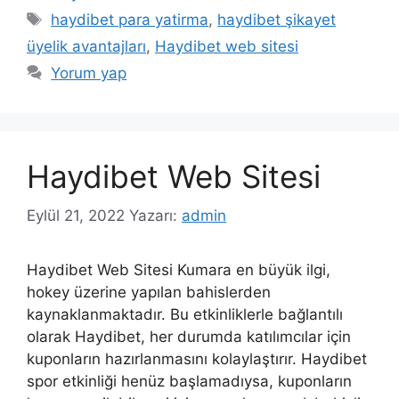
Etiketler
haydibet para yatirma
,
haydibet şikayet
üyelik avantajları
,
Haydibet web sitesi
Yorum yap
Haydibet Web Sitesi
Eylül 21, 2022
Yazarı:
admin
Haydibet Web Sitesi Kumara en büyük ilgi,
hokey üzerine yapılan bahislerden
kaynaklanmaktadır. Bu etkinliklerle bağlantılı
olarak Haydibet, her durumda katılımcılar için
kuponların hazırlanmasını kolaylaştırır. Haydibet
spor etkinliği henüz başlamadıysa, kuponların