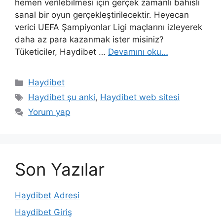
hemen verilebilmesi için gerçek zamanlı bahisli
sanal bir oyun gerçekleştirilecektir. Heyecan
verici UEFA Şampiyonlar Ligi maçlarını izleyerek
daha az para kazanmak ister misiniz?
Tüketiciler, Haydibet …
Devamını oku…
Kategoriler
Haydibet
Etiketler
Haydibet şu anki
,
Haydibet web sitesi
Yorum yap
Son Yazılar
Haydibet Adresi
Haydibet Giriş