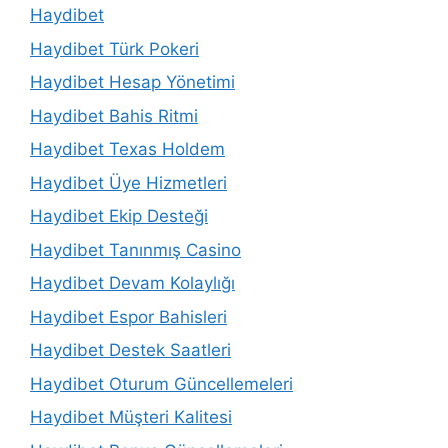
Haydibet
Haydibet Türk Pokeri
Haydibet Hesap Yönetimi
Haydibet Bahis Ritmi
Haydibet Texas Holdem
Haydibet Üye Hizmetleri
Haydibet Ekip Desteği
Haydibet Tanınmış Casino
Haydibet Devam Kolaylığı
Haydibet Espor Bahisleri
Haydibet Destek Saatleri
Haydibet Oturum Güncellemeleri
Haydibet Müşteri Kalitesi