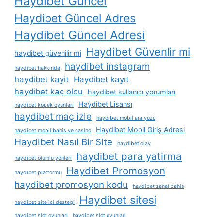
Haydibet Güncel
Haydibet Güncel Adres
Haydibet Güncel Adresi
Haydibet Güvenlir mi
haydibet güvenilir mi
haydibet instagram
haydibet hakkında
haydibet kayit
Haydibet kayıt
haydibet kaç oldu
haydibet kullanıcı yorumları
Haydibet Lisansı
haydibet köpek oyunları
haydibet maç izle
haydibet mobil ara yüzü
Haydibet Mobil Giriş Adresi
haydibet mobil bahis ve casino
Haydibet Nasıl Bir Site
haydibet olay
haydibet para yatirma
haydibet olumlu yönleri
Haydibet Promosyon
haydibet platformu
haydibet promosyon kodu
haydibet sanal bahis
Haydibet sitesi
haydibet site i̇çi desteği
haydibet slot oyunları
haydibet slot oyunları