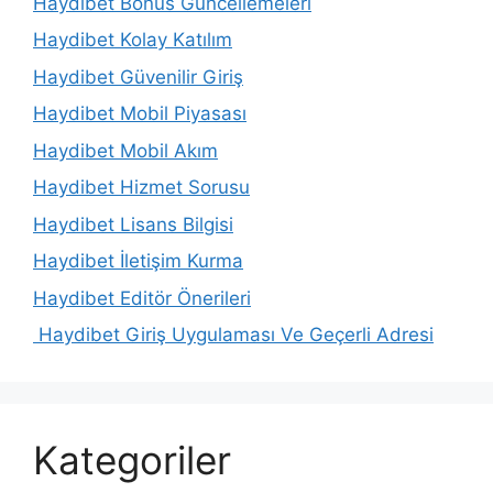
Haydibet Bonus Güncellemeleri
Haydibet Kolay Katılım
Haydibet Güvenilir Giriş
Haydibet Mobil Piyasası
Haydibet Mobil Akım
Haydibet Hizmet Sorusu
Haydibet Lisans Bilgisi
Haydibet İletişim Kurma
Haydibet Editör Önerileri
Haydibet Giriş Uygulaması Ve Geçerli Adresi
Kategoriler