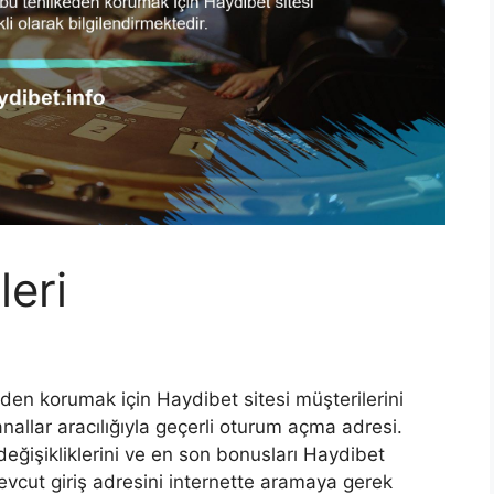
leri
eden korumak için Haydibet sitesi müşterilerini
kanallar aracılığıyla geçerli oturum açma adresi.
eğişikliklerini ve en son bonusları Haydibet
 mevcut giriş adresini internette aramaya gerek