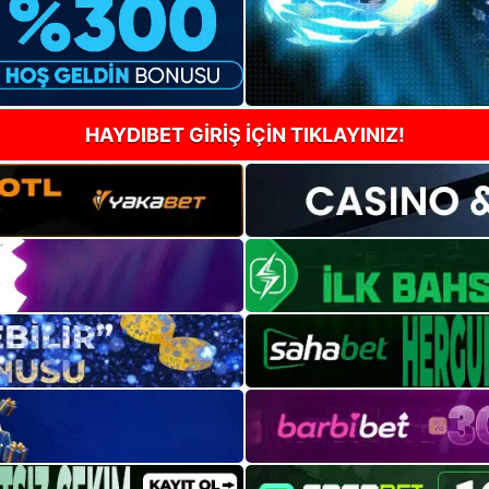
HAYDIBET GİRİŞ İÇİN TIKLAYINIZ!