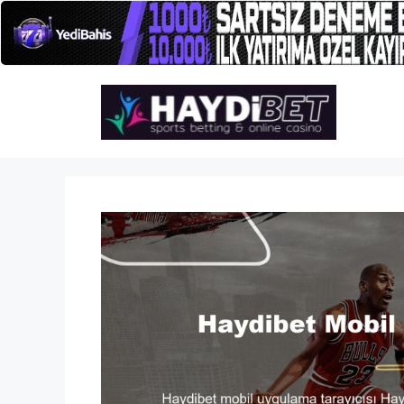
İçeriğe
atla