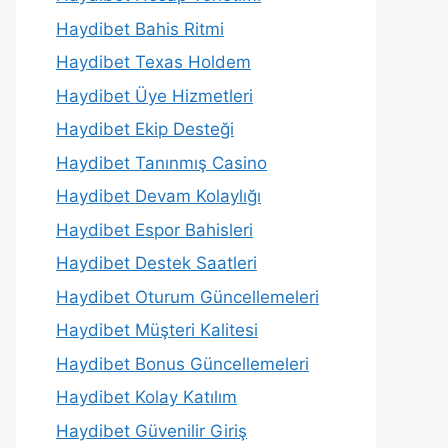
Haydibet Bahis Ritmi
Haydibet Texas Holdem
Haydibet Üye Hizmetleri
Haydibet Ekip Desteği
Haydibet Tanınmış Casino
Haydibet Devam Kolaylığı
Haydibet Espor Bahisleri
Haydibet Destek Saatleri
Haydibet Oturum Güncellemeleri
Haydibet Müşteri Kalitesi
Haydibet Bonus Güncellemeleri
Haydibet Kolay Katılım
Haydibet Güvenilir Giriş