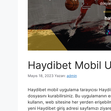
Haydibet Mobil U
Mayıs 18, 2023
Yazarı:
admin
Haydibet mobil uygulama tarayıcısı Hay
dosyasını kurabilirsiniz. Bu uygulamanın en
kullanın, web sitesine her yerden erişebilm
yeni Haydibet giriş adresi sayfamızı ziyar