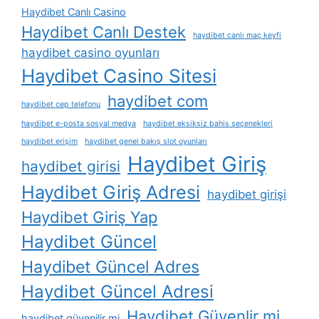
Haydibet Canlı Casino
Haydibet Canlı Destek
haydibet canlı maç keyfi
haydibet casino oyunları
Haydibet Casino Sitesi
haydibet com
haydibet cep telefonu
haydibet e-posta sosyal medya
haydibet eksiksiz bahis seçenekleri
haydibet erişim
haydibet genel bakış slot oyunları
Haydibet Giriş
haydibet girisi
Haydibet Giriş Adresi
haydibet girişi
Haydibet Giriş Yap
Haydibet Güncel
Haydibet Güncel Adres
Haydibet Güncel Adresi
Haydibet Güvenlir mi
haydibet güvenilir mi