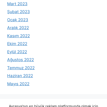
Mart 2023
Şubat 2023
Ocak 2023
Aralık 2022
Kasım 2022
Ekim 2022
Eylül 2022
Ağustos 2022
Temmuz 2022
Haziran 2022
Mayıs 2022
Avrasya'nın en büyük reklam platformunda olmak için