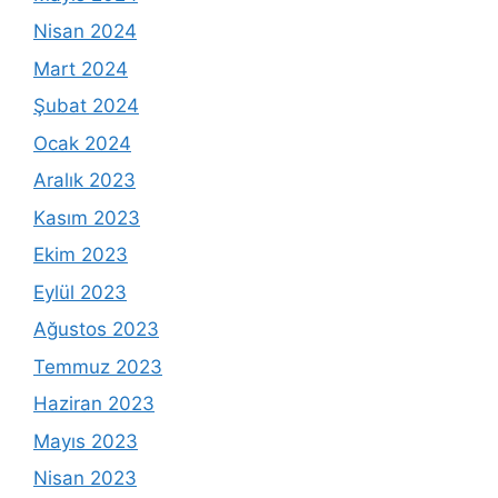
Nisan 2024
Mart 2024
Şubat 2024
Ocak 2024
Aralık 2023
Kasım 2023
Ekim 2023
Eylül 2023
Ağustos 2023
Temmuz 2023
Haziran 2023
Mayıs 2023
Nisan 2023