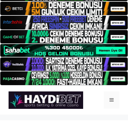
İçeriğe
atla
Menü