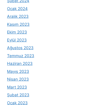
Şubat 2024
Ocak 2024
Aralık 2023
Kasım 2023
Ekim 2023
Eylül 2023
Ağustos 2023
Temmuz 2023
Haziran 2023
Mayıs 2023
Nisan 2023
Mart 2023
Şubat 2023
Ocak 2023