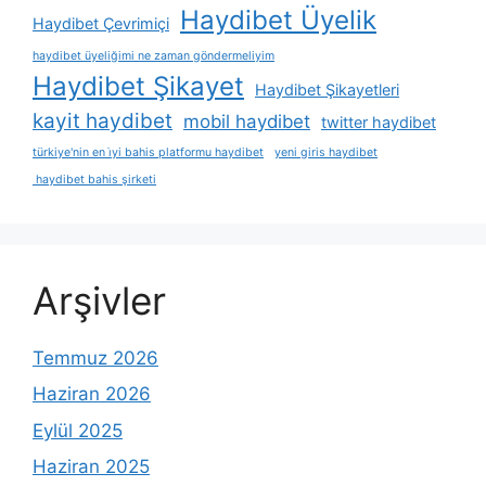
Haydibet Üyelik
Haydibet Çevrimiçi
haydibet üyeliğimi ne zaman göndermeliyim
Haydibet Şikayet
Haydibet Şikayetleri
kayit haydibet
mobil haydibet
twitter haydibet
türkiye'nin en i̇yi bahis platformu haydibet
yeni giris haydibet
haydibet bahis şirketi
Arşivler
Temmuz 2026
Haziran 2026
Eylül 2025
Haziran 2025