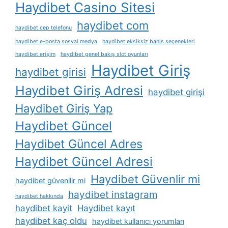
Haydibet Casino Sitesi
haydibet com
haydibet cep telefonu
haydibet e-posta sosyal medya
haydibet eksiksiz bahis seçenekleri
haydibet erişim
haydibet genel bakış slot oyunları
Haydibet Giriş
haydibet girisi
Haydibet Giriş Adresi
haydibet girişi
Haydibet Giriş Yap
Haydibet Güncel
Haydibet Güncel Adres
Haydibet Güncel Adresi
Haydibet Güvenlir mi
haydibet güvenilir mi
haydibet instagram
haydibet hakkında
haydibet kayit
Haydibet kayıt
haydibet kaç oldu
haydibet kullanıcı yorumları