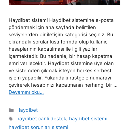
Haydibet sistemi Haydibet sistemine e-posta
göndermek için ana sayfada belirtilen
seviyelerden bir iletişim kategorisi seçiniz. Bu
ekrandaki sorular kısa formda olup kullanıcı
hesaplarının kapatılması ile ilgili yazılar
içermektedir. Bu nedenle, bir hesap kapatma
emri verilecektir. Haydibet sistemine üye olan
ve sistemden çıkmak isteyen herkes serbest
işlem yapabilir. Yukarıdaki rastgele numarayı
çevirerek hesabınızı kapatmanın herhangi bir …
Devamını oku…
Kategoriler
Haydibet
Etiketler
haydibet canli destek
,
haydibet sistemi
,
haydibet sorunları sistemi