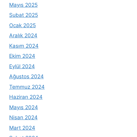
Mayıs 2025
Şubat 2025
Ocak 2025
Aralık 2024
Kasım 2024
Ekim 2024
Eylül 2024
Ağustos 2024
Temmuz 2024
Haziran 2024
Mayıs 2024
Nisan 2024
Mart 2024