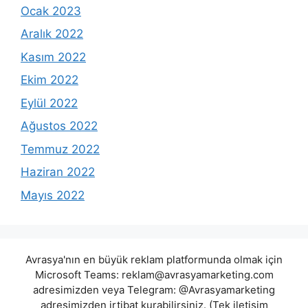
Ocak 2023
Aralık 2022
Kasım 2022
Ekim 2022
Eylül 2022
Ağustos 2022
Temmuz 2022
Haziran 2022
Mayıs 2022
Avrasya'nın en büyük reklam platformunda olmak için
Microsoft Teams:
reklam@avrasyamarketing.com
adresimizden veya Telegram: @Avrasyamarketing
adresimizden irtibat kurabilirsiniz. (Tek iletişim