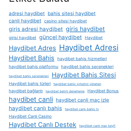
adresi haydibet
bahis sitesi haydibet
canli haydibet
casino sitesi haydibet
giris haydibet
giris adresi haydibet
güncel haydibet
girisi haydibet
Haydibet
Haydibet Adresi
Haydibet Adres
Haydibet Bahis
haydibet bahis hizmetleri
haydibet bahis platformu
haydibet bahis seçenekleri
Haydibet Bahis Sitesi
haydibet bahis seçenekleri
Haydibet bahis türleri
haydibet bahis şirketini yöneten
haydibet bağlantı
Haydibet Bonus
haydibet belirli denetleme
haydibet canli
haydibet canli maç izle
haydibet canlı bahis
haydibet canlı bahis tv
Haydibet Canlı Casino
Haydibet Canlı Destek
haydibet canlı maç keyfi