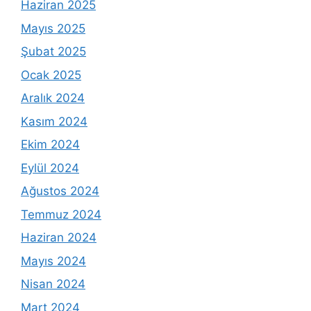
Haziran 2025
Mayıs 2025
Şubat 2025
Ocak 2025
Aralık 2024
Kasım 2024
Ekim 2024
Eylül 2024
Ağustos 2024
Temmuz 2024
Haziran 2024
Mayıs 2024
Nisan 2024
Mart 2024