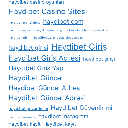
haydibet casino oyunları
Haydibet Casino Sitesi
haydibet com
haydibet cep telefonu
haydibet e-posta sosyal medya
haydibet eksiksiz bahis seçenekleri
haydibet erişim
haydibet genel bakış slot oyunları
Haydibet Giriş
haydibet girisi
Haydibet Giriş Adresi
haydibet girişi
Haydibet Giriş Yap
Haydibet Güncel
Haydibet Güncel Adres
Haydibet Güncel Adresi
Haydibet Güvenlir mi
haydibet güvenilir mi
haydibet instagram
haydibet hakkında
haydibet kayit
Haydibet kayıt