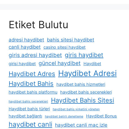
Etiket Bulutu
adresi haydibet
bahis sitesi haydibet
canli haydibet
casino sitesi haydibet
giris haydibet
giris adresi haydibet
güncel haydibet
girisi haydibet
Haydibet
Haydibet Adresi
Haydibet Adres
Haydibet Bahis
haydibet bahis hizmetleri
haydibet bahis platformu
haydibet bahis seçenekleri
Haydibet Bahis Sitesi
haydibet bahis seçenekleri
Haydibet bahis türleri
haydibet bahis şirketini yöneten
haydibet bağlantı
Haydibet Bonus
haydibet belirli denetleme
haydibet canli
haydibet canli maç izle