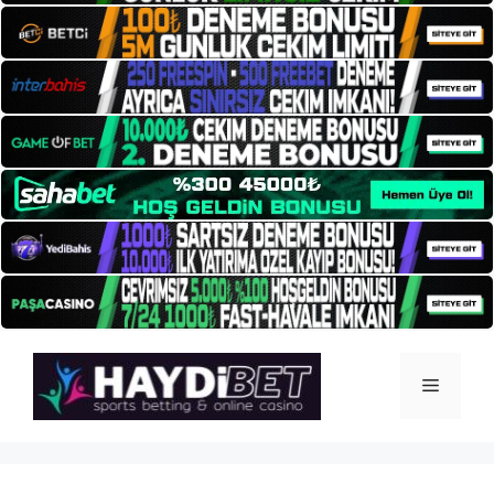
İçeriğe
atla
Menü