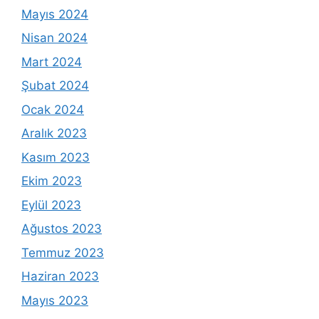
Mayıs 2024
Nisan 2024
Mart 2024
Şubat 2024
Ocak 2024
Aralık 2023
Kasım 2023
Ekim 2023
Eylül 2023
Ağustos 2023
Temmuz 2023
Haziran 2023
Mayıs 2023