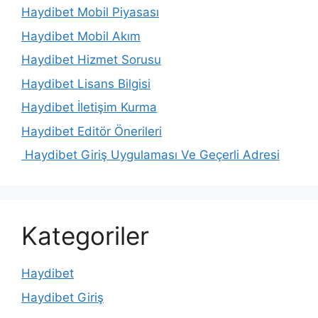
Haydibet Mobil Piyasası
Haydibet Mobil Akım
Haydibet Hizmet Sorusu
Haydibet Lisans Bilgisi
Haydibet İletişim Kurma
Haydibet Editör Önerileri
Haydibet Giriş Uygulaması Ve Geçerli Adresi
Kategoriler
Haydibet
Haydibet Giriş