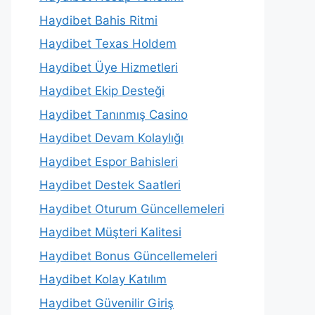
Haydibet Bahis Ritmi
Haydibet Texas Holdem
Haydibet Üye Hizmetleri
Haydibet Ekip Desteği
Haydibet Tanınmış Casino
Haydibet Devam Kolaylığı
Haydibet Espor Bahisleri
Haydibet Destek Saatleri
Haydibet Oturum Güncellemeleri
Haydibet Müşteri Kalitesi
Haydibet Bonus Güncellemeleri
Haydibet Kolay Katılım
Haydibet Güvenilir Giriş