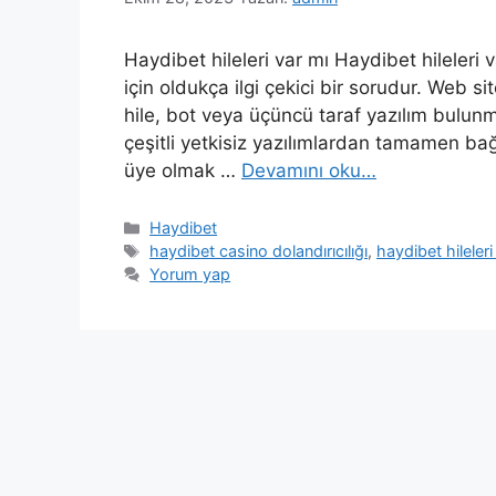
Haydibet hileleri var mı Haydibet hileleri 
için oldukça ilgi çekici bir sorudur. Web s
hile, bot veya üçüncü taraf yazılım bulunm
çeşitli yetkisiz yazılımlardan tamamen bağ
üye olmak …
Devamını oku…
Kategoriler
Haydibet
Etiketler
haydibet casino dolandırıcılığı
,
haydibet hileleri
Yorum yap