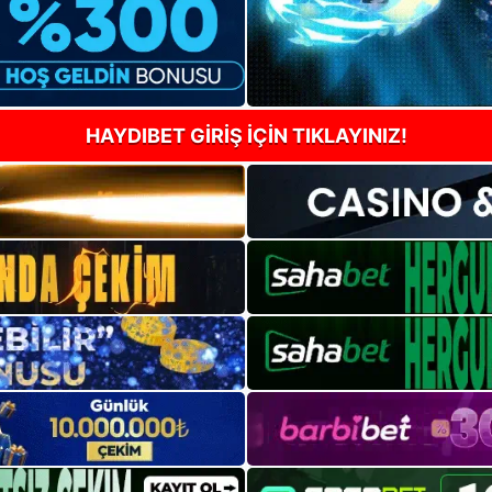
HAYDIBET GİRİŞ İÇİN TIKLAYINIZ!