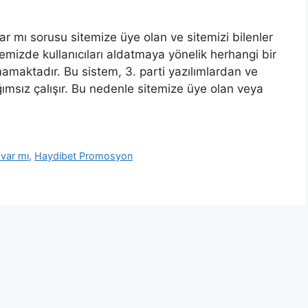
var mı sorusu sitemize üye olan ve sitemizi bilenler
itemizde kullanıcıları aldatmaya yönelik herhangi bir
amaktadır. Bu sistem, 3. parti yazılımlardan ve
ımsız çalışır. Bu nedenle sitemize üye olan veya
 var mı
,
Haydibet Promosyon