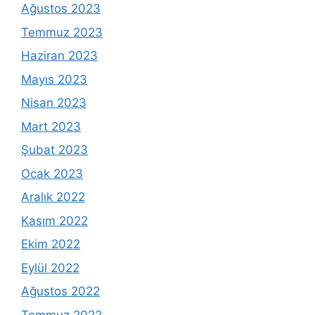
Ağustos 2023
Temmuz 2023
Haziran 2023
Mayıs 2023
Nisan 2023
Mart 2023
Şubat 2023
Ocak 2023
Aralık 2022
Kasım 2022
Ekim 2022
Eylül 2022
Ağustos 2022
Temmuz 2022