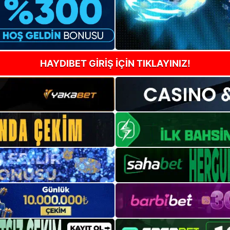
HAYDIBET GİRİŞ İÇİN TIKLAYINIZ!