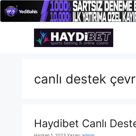
İçeriğe
atla
canlı destek çevr
Haydibet Canlı Dest
Haziran 1, 2023
Yazarı:
admin