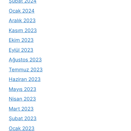
Şubat 2024
Ocak 2024
Aralık 2023
Kasım 2023
Ekim 2023
Eylül 2023
Ağustos 2023
Temmuz 2023
Haziran 2023
Mayıs 2023
Nisan 2023
Mart 2023
Şubat 2023
Ocak 2023