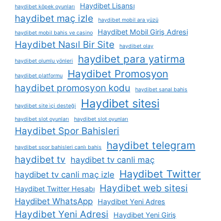
Haydibet Lisansı
haydibet köpek oyunları
haydibet maç izle
haydibet mobil ara yüzü
Haydibet Mobil Giriş Adresi
haydibet mobil bahis ve casino
Haydibet Nasıl Bir Site
haydibet olay
haydibet para yatirma
haydibet olumlu yönleri
Haydibet Promosyon
haydibet platformu
haydibet promosyon kodu
haydibet sanal bahis
Haydibet sitesi
haydibet site i̇çi desteği
haydibet slot oyunları
haydibet slot oyunları
Haydibet Spor Bahisleri
haydibet telegram
haydibet spor bahisleri canlı bahis
haydibet tv
haydibet tv canli maç
Haydibet Twitter
haydibet tv canli maç izle
Haydibet web sitesi
Haydibet Twitter Hesabı
Haydibet WhatsApp
Haydibet Yeni Adres
Haydibet Yeni Adresi
Haydibet Yeni Giriş