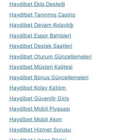
Haydibet Ekip Desteği
Haydibet Tanınmış Casino
Haydibet Devam Kolaylığı
Haydibet Espor Bahisleri
Haydibet Destek Saatleri
Haydibet Oturum Güncellemeleri
Haydibet Müşteri Kalitesi
Haydibet Bonus Güncellemeleri
Haydibet Kolay Katılım
Haydibet Güvenilir Giriş
Haydibet Mobil Piyasası
Haydibet Mobil Akım
Haydibet Hizmet Sorusu