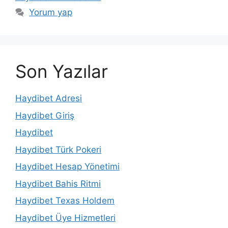
Yorum yap
Son Yazılar
Haydibet Adresi
Haydibet Giriş
Haydibet
Haydibet Türk Pokeri
Haydibet Hesap Yönetimi
Haydibet Bahis Ritmi
Haydibet Texas Holdem
Haydibet Üye Hizmetleri