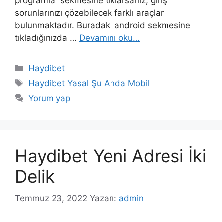
programlar sekmesine tıklarsanız, giriş
sorunlarınızı çözebilecek farklı araçlar
bulunmaktadır. Buradaki android sekmesine
tıkladığınızda …
Devamını oku…
Kategoriler
Haydibet
Etiketler
Haydibet Yasal Şu Anda Mobil
Yorum yap
Haydibet Yeni Adresi İki
Delik
Temmuz 23, 2022
Yazarı:
admin