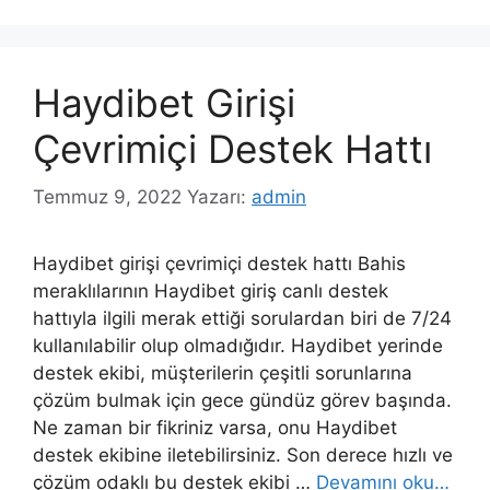
Haydibet Girişi
Çevrimiçi Destek Hattı
Temmuz 9, 2022
Yazarı:
admin
Haydibet girişi çevrimiçi destek hattı Bahis
meraklılarının Haydibet giriş canlı destek
hattıyla ilgili merak ettiği sorulardan biri de 7/24
kullanılabilir olup olmadığıdır. Haydibet yerinde
destek ekibi, müşterilerin çeşitli sorunlarına
çözüm bulmak için gece gündüz görev başında.
Ne zaman bir fikriniz varsa, onu Haydibet
destek ekibine iletebilirsiniz. Son derece hızlı ve
çözüm odaklı bu destek ekibi …
Devamını oku…