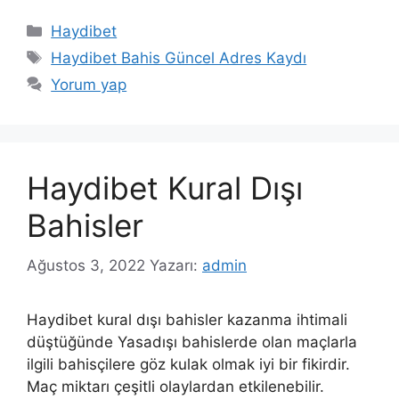
Kategoriler
Haydibet
Etiketler
Haydibet Bahis Güncel Adres Kaydı
Yorum yap
Haydibet Kural Dışı
Bahisler
Ağustos 3, 2022
Yazarı:
admin
Haydibet kural dışı bahisler kazanma ihtimali
düştüğünde Yasadışı bahislerde olan maçlarla
ilgili bahisçilere göz kulak olmak iyi bir fikirdir.
Maç miktarı çeşitli olaylardan etkilenebilir.