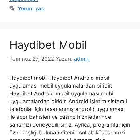
Yorum yap
Haydibet Mobil
Temmuz 27, 2022
Yazarı:
admin
Haydibet mobil Haydibet Android mobil
uygulaması mobil uygulamalardan biridir.
Haydibet Android mobil uygulaması mobil
uygulamalardan biridir. Android işletim sistemli
telefonlar için tasarlanmış android uygulaması
ile spor bahisleri ve casino hizmetlerinde
şansınızı deneyebilirsiniz. Ayrıca, programlar için
özel başlığı bulunan sitenin sol alt köşesindeki