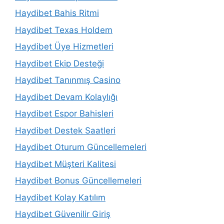
Haydibet Bahis Ritmi
Haydibet Texas Holdem
Haydibet Üye Hizmetleri
Haydibet Ekip Desteği
Haydibet Tanınmış Casino
Haydibet Devam Kolaylığı
Haydibet Espor Bahisleri
Haydibet Destek Saatleri
Haydibet Oturum Güncellemeleri
Haydibet Müşteri Kalitesi
Haydibet Bonus Güncellemeleri
Haydibet Kolay Katılım
Haydibet Güvenilir Giriş