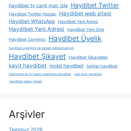
Haydibet Twitter
haydibet tv canli maç izle
Haydibet web sitesi
Haydibet Twitter Hesabı
Haydibet WhatsApp
Haydibet Yeni Adres
Haydibet Yeni Adresi
Haydibet Yeni Giriş
Haydibet Üyelik
Haydibet Çevrimiçi
haydibet üyeliğimi ne zaman göndermeliyim
Haydibet Şikayet
Haydibet Şikayetleri
kayit haydibet
mobil haydibet
twitter haydibet
türkiye'nin en i̇yi bahis platformu haydibet
yeni giris haydibet
haydibet bahis şirketi
Arşivler
Temmuz 2026