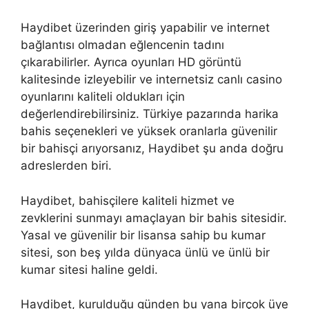
Haydibet üzerinden giriş yapabilir ve internet
bağlantısı olmadan eğlencenin tadını
çıkarabilirler. Ayrıca oyunları HD görüntü
kalitesinde izleyebilir ve internetsiz canlı casino
oyunlarını kaliteli oldukları için
değerlendirebilirsiniz. Türkiye pazarında harika
bahis seçenekleri ve yüksek oranlarla güvenilir
bir bahisçi arıyorsanız, Haydibet şu anda doğru
adreslerden biri.
Haydibet, bahisçilere kaliteli hizmet ve
zevklerini sunmayı amaçlayan bir bahis sitesidir.
Yasal ve güvenilir bir lisansa sahip bu kumar
sitesi, son beş yılda dünyaca ünlü ve ünlü bir
kumar sitesi haline geldi.
Haydibet, kurulduğu günden bu yana birçok üye