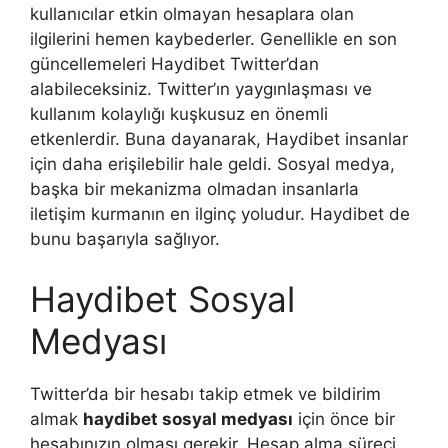
kullanıcılar etkin olmayan hesaplara olan
ilgilerini hemen kaybederler. Genellikle en son
güncellemeleri Haydibet Twitter’dan
alabileceksiniz. Twitter’ın yaygınlaşması ve
kullanım kolaylığı kuşkusuz en önemli
etkenlerdir. Buna dayanarak, Haydibet insanlar
için daha erişilebilir hale geldi. Sosyal medya,
başka bir mekanizma olmadan insanlarla
iletişim kurmanın en ilginç yoludur. Haydibet de
bunu başarıyla sağlıyor.
Haydibet Sosyal
Medyası
Twitter’da bir hesabı takip etmek ve bildirim
almak
haydibet sosyal medyası
için önce bir
hesabınızın olması gerekir. Hesap alma süreci