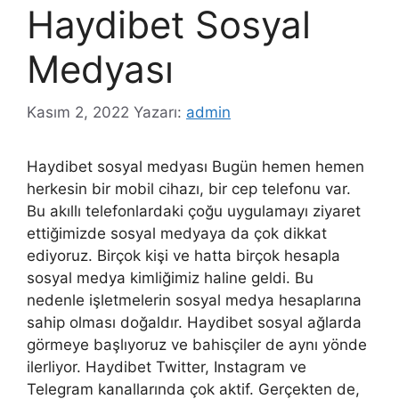
Haydibet Sosyal
Medyası
Kasım 2, 2022
Yazarı:
admin
Haydibet sosyal medyası Bugün hemen hemen
herkesin bir mobil cihazı, bir cep telefonu var.
Bu akıllı telefonlardaki çoğu uygulamayı ziyaret
ettiğimizde sosyal medyaya da çok dikkat
ediyoruz. Birçok kişi ve hatta birçok hesapla
sosyal medya kimliğimiz haline geldi. Bu
nedenle işletmelerin sosyal medya hesaplarına
sahip olması doğaldır. Haydibet sosyal ağlarda
görmeye başlıyoruz ve bahisçiler de aynı yönde
ilerliyor. Haydibet Twitter, Instagram ve
Telegram kanallarında çok aktif. Gerçekten de,