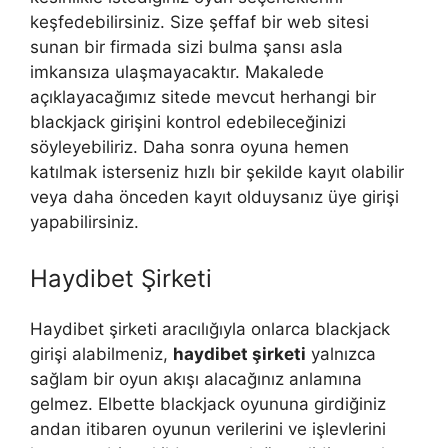
keşfedebilirsiniz. Size şeffaf bir web sitesi
sunan bir firmada sizi bulma şansı asla
imkansıza ulaşmayacaktır. Makalede
açıklayacağımız sitede mevcut herhangi bir
blackjack girişini kontrol edebileceğinizi
söyleyebiliriz. Daha sonra oyuna hemen
katılmak isterseniz hızlı bir şekilde kayıt olabilir
veya daha önceden kayıt olduysanız üye girişi
yapabilirsiniz.
Haydibet Şirketi
Haydibet şirketi aracılığıyla onlarca blackjack
girişi alabilmeniz,
haydibet şirketi
yalnızca
sağlam bir oyun akışı alacağınız anlamına
gelmez. Elbette blackjack oyununa girdiğiniz
andan itibaren oyunun verilerini ve işlevlerini