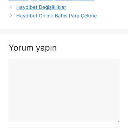
Yazı
Haydibet Değişiklikler
dolaşımı
Haydibet Online Bahis Para Çekme
Yorum yapın
Yorum