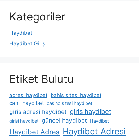
Kategoriler
Haydibet
Haydibet Giriş
Etiket Bulutu
adresi haydibet
bahis sitesi haydibet
canli haydibet
casino sitesi haydibet
giris haydibet
giris adresi haydibet
güncel haydibet
girisi haydibet
Haydibet
Haydibet Adresi
Haydibet Adres