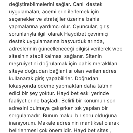
değiştirebilmelerini sağlar. Canlı destek
uygulamaları, acemilerin ilerlemek için
seçenekler ve stratejiler üzerine bahis
yapmalarına yardımcı olur. Oyuncular, giriş
sorunlarıyla ilgili olarak Haydibet çevrimiçi
destek uygulamasına başvurduklarında,
adreslerinin güncelleneceği bilgisi verilerek web
sitesinin stabil kalması sağlanır. Sitenin
meşruiyetini doğrulamak için bahis meraklıları
siteye doğrudan bağlantısı olan verilen adresi
kullanarak giriş yapabilirler. Doğrudan
lokasyonda ödeme yapmaktan daha tatmin
edici bir şey yoktur. Haydibet eski yerinde
faaliyetlerine başladı. Belirli bir konumun son
adresini bulmaya çalışırken sık yapılan bir
sorgulamadır. Bunun makul bir soru olduğuna
inanıyorum. Makale adresinin mantıksal olarak
belirlenmesi çok önemlidir. Haydibet sitesi,