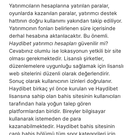
Yatırımcıların hesaplarına yatırılan paralar,
oyunlarda kazanılan paralar, yatırımcı destek
hattının doğru kullanımı yakından takip ediliyor.
Yatırımcının fonları belirlenen süre içerisinde
derhal hesabına aktarılacaktır. Bu önemli.
Haydibet yatırımcı hesapları
güvenilir mi?
Cevabınız olumlu ise lokasyonun yetkili bir site
olması gerekmektedir. Lisanslı şirketler,
düzenlemelere uygunluğu sağlamak için lisanslı
web sitelerini düzenli olarak değerlendirir.
Sonuç olarak kullanıcının izinleri doğrulanır.
Haydibet birkaç yıl önce kurulan ve Haydibet
lisansına sahip olan bahis sitesinin kullanıcıları
tarafından hala yoğun talep gören
platformlardan biridir. Bireyler bilgisayar
kullanarak istemeden de para
kazanabilmektedir. Haydibet bahis sitesinin
canlı bahis bölümü tüm spor kategorileri için