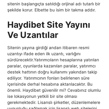
sitenin başlangıçta satıldığı orijinal adı tutarlı bir
şekilde korur. Elbette bu isim bir takma addır.
Haydibet Site Yayını
Ve Uzantılar
Sitenin yayına girdiği andan itibaren resmi
uzantıyı ifade eden ilk uzantı, varlığını
sürdürecektir.Yatırımcıların hesaplarına yatırılan
paralar, oyunlarda kazanılan paralar, yatırımcı
destek hattının doğru kullanımı yakından takip
ediliyor. Yatırımcının fonları belirlenen süre
içerisinde derhal hesabına aktarılacaktır. Bu
önemli. Haydibet güvenilir mi? Cevabınız olumlu
ise lokasyonun yetkili bir site olması
gerekmektedir. Lisanslı şirketler, düzenlemelere
uygunluğu sağlamak için lisanslı web sitelerini