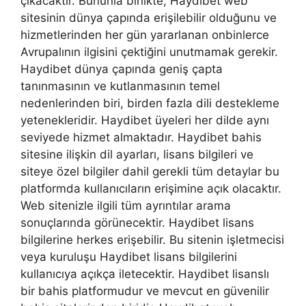
çıkacaktır. Bununla birlikte, Haydibet web
sitesinin dünya çapında erişilebilir olduğunu ve
hizmetlerinden her gün yararlanan onbinlerce
Avrupalının ilgisini çektiğini unutmamak gerekir.
Haydibet dünya çapında geniş çapta
tanınmasının ve kutlanmasının temel
nedenlerinden biri, birden fazla dili destekleme
yetenekleridir. Haydibet üyeleri her dilde aynı
seviyede hizmet almaktadır. Haydibet bahis
sitesine ilişkin dil ayarları, lisans bilgileri ve
siteye özel bilgiler dahil gerekli tüm detaylar bu
platformda kullanıcıların erişimine açık olacaktır.
Web sitenizle ilgili tüm ayrıntılar arama
sonuçlarında görünecektir. Haydibet lisans
bilgilerine herkes erişebilir. Bu sitenin işletmecisi
veya kuruluşu Haydibet lisans bilgilerini
kullanıcıya açıkça iletecektir. Haydibet lisanslı
bir bahis platformudur ve mevcut en güvenilir