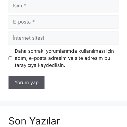
İsim
E-
posta
İnternet
sitesi
Daha sonraki yorumlarımda kullanılması için
adım, e-posta adresim ve site adresim bu
tarayıcıya kaydedilsin.
Son Yazılar