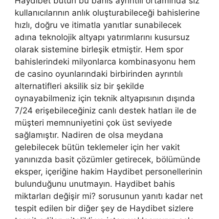
Haydibet bütün bu bahis ayrıntılı ortamında siz
kullanıcılarının anlık oluşturabileceği bahislerine
hızlı, doğru ve itimatla yanıtlar sunabilecek
adına teknolojik altyapı yatırımlarını kusursuz
olarak sistemine birleşik etmiştir. Hem spor
bahislerindeki milyonlarca kombinasyonu hem
de casino oyunlarındaki birbirinden ayrıntılı
alternatifleri aksilik siz bir şekilde
oynayabilmeniz için teknik altyapısının dışında
7/24 erişebileceğiniz canlı destek hatları ile de
müşteri memnuniyetini çok üst seviyede
sağlamıştır. Nadiren de olsa meydana
gelebilecek bütün teklemeler için her vakit
yanınızda basit çözümler getirecek, bölümünde
eksper, içeriğine hakim Haydibet personellerinin
bulunduğunu unutmayın. Haydibet bahis
miktarları değişir mi? sorusunun yanıtı kadar net
tespit edilen bir diğer şey de Haydibet sizlere