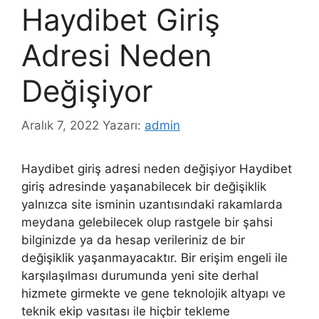
Haydibet Giriş
Adresi Neden
Değişiyor
Aralık 7, 2022
Yazarı:
admin
Haydibet giriş adresi neden değişiyor Haydibet
giriş adresinde yaşanabilecek bir değişiklik
yalnızca site isminin uzantısındaki rakamlarda
meydana gelebilecek olup rastgele bir şahsi
bilginizde ya da hesap verileriniz de bir
değişiklik yaşanmayacaktır. Bir erişim engeli ile
karşılaşılması durumunda yeni site derhal
hizmete girmekte ve gene teknolojik altyapı ve
teknik ekip vasıtası ile hiçbir tekleme