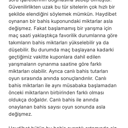
Güvenilirlikten uzak bu tür sitelerin çok hızlı bir
şekilde elendiğini söylemek mümkün. Haydibet
oynanan bir bahis kuponundaki miktarlar asla
değişmez. Fakat başlamamış bir yarışma için
maç saati yaklaştıkça favorilik durumlarına göre
takımların bahis miktarları yükselebilir ya da
düşebilir. Bu durumda maç başlayana kadarki
geçtiğimiz vakitte kuponlara dahil edilen
yarışmaların oynanma saatine göre farklı
miktarları olabilir. Ayrıca canlı bahis tutarları
oyun sırasında anında sonuçlandırılır. Canlı
bahis miktarları ile aynı müsabaka başlamadan
önceki miktarların birbirinden farklı olması
oldukça doğaldır. Canlı bahis ile anında
onaylanan bahis sayısı oyun sonunda asla
değişmez.