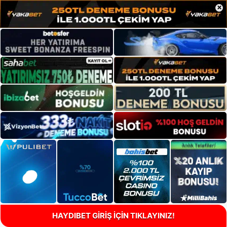
×
HAYDIBET GİRİŞ İÇİN TIKLAYINIZ!