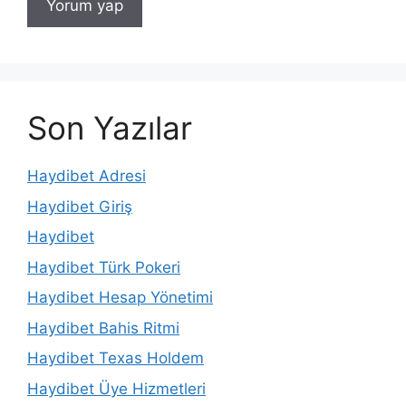
Son Yazılar
Haydibet Adresi
Haydibet Giriş
Haydibet
Haydibet Türk Pokeri
Haydibet Hesap Yönetimi
Haydibet Bahis Ritmi
Haydibet Texas Holdem
Haydibet Üye Hizmetleri