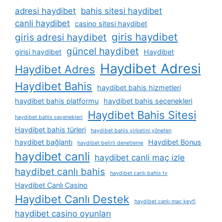
adresi haydibet
bahis sitesi haydibet
canli haydibet
casino sitesi haydibet
giris haydibet
giris adresi haydibet
güncel haydibet
girisi haydibet
Haydibet
Haydibet Adresi
Haydibet Adres
Haydibet Bahis
haydibet bahis hizmetleri
haydibet bahis platformu
haydibet bahis seçenekleri
Haydibet Bahis Sitesi
haydibet bahis seçenekleri
Haydibet bahis türleri
haydibet bahis şirketini yöneten
haydibet bağlantı
Haydibet Bonus
haydibet belirli denetleme
haydibet canli
haydibet canli maç izle
haydibet canlı bahis
haydibet canlı bahis tv
Haydibet Canlı Casino
Haydibet Canlı Destek
haydibet canlı maç keyfi
haydibet casino oyunları