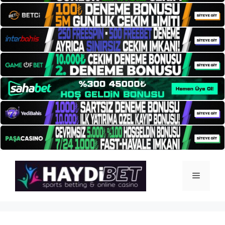
İçeriğe
atla
Menü