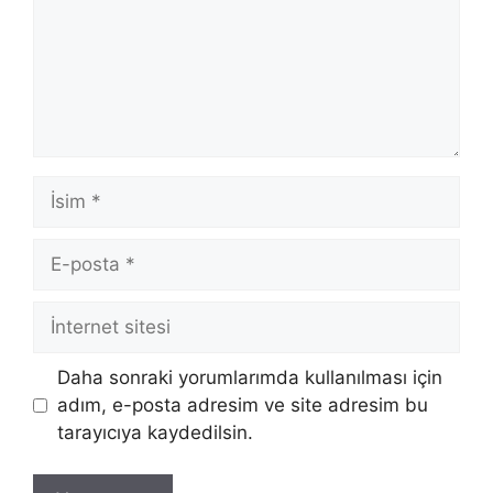
İsim
E-
posta
İnternet
sitesi
Daha sonraki yorumlarımda kullanılması için
adım, e-posta adresim ve site adresim bu
tarayıcıya kaydedilsin.