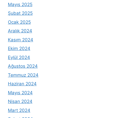
Mayıs 2025
Şubat 2025
Ocak 2025
Aralık 2024
Kasım 2024
Ekim 2024
Eylül 2024
Ağustos 2024
Temmuz 2024
Haziran 2024
Mayıs 2024
Nisan 2024
Mart 2024