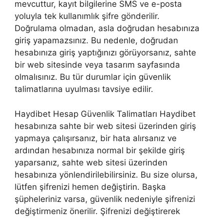
mevcuttur, kayıt bilgilerine SMS ve e-posta
yoluyla tek kullanımlık şifre gönderilir.
Doğrulama olmadan, asla doğrudan hesabınıza
giriş yapamazsınız. Bu nedenle, doğrudan
hesabınıza giriş yaptığınızı görüyorsanız, sahte
bir web sitesinde veya tasarım sayfasında
olmalısınız. Bu tür durumlar için güvenlik
talimatlarına uyulması tavsiye edilir.
Haydibet Hesap Güvenlik Talimatları Haydibet
hesabınıza sahte bir web sitesi üzerinden giriş
yapmaya çalışırsanız, bir hata alırsanız ve
ardından hesabınıza normal bir şekilde giriş
yaparsanız, sahte web sitesi üzerinden
hesabınıza yönlendirilebilirsiniz. Bu size olursa,
lütfen şifrenizi hemen değiştirin. Başka
şüpheleriniz varsa, güvenlik nedeniyle şifrenizi
değiştirmeniz önerilir. Şifrenizi değiştirerek