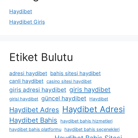
Haydibet
Haydibet Giriş
Etiket Bulutu
adresi haydibet
bahis sitesi haydibet
canli haydibet
casino sitesi haydibet
giris haydibet
giris adresi haydibet
güncel haydibet
girisi haydibet
Haydibet
Haydibet Adresi
Haydibet Adres
Haydibet Bahis
haydibet bahis hizmetleri
haydibet bahis platformu
haydibet bahis seçenekleri
Haydibet Bahis Sitesi