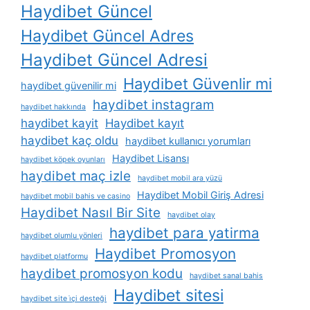
Haydibet Güncel
Haydibet Güncel Adres
Haydibet Güncel Adresi
Haydibet Güvenlir mi
haydibet güvenilir mi
haydibet instagram
haydibet hakkında
haydibet kayit
Haydibet kayıt
haydibet kaç oldu
haydibet kullanıcı yorumları
Haydibet Lisansı
haydibet köpek oyunları
haydibet maç izle
haydibet mobil ara yüzü
Haydibet Mobil Giriş Adresi
haydibet mobil bahis ve casino
Haydibet Nasıl Bir Site
haydibet olay
haydibet para yatirma
haydibet olumlu yönleri
Haydibet Promosyon
haydibet platformu
haydibet promosyon kodu
haydibet sanal bahis
Haydibet sitesi
haydibet site i̇çi desteği