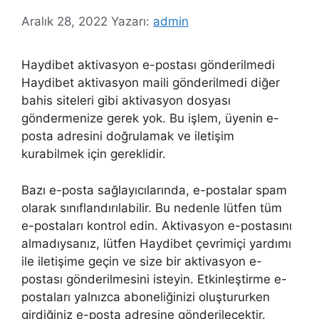
Aralık 28, 2022
Yazarı:
admin
Haydibet aktivasyon e-postası gönderilmedi
Haydibet aktivasyon maili gönderilmedi diğer
bahis siteleri gibi aktivasyon dosyası
göndermenize gerek yok. Bu işlem, üyenin e-
posta adresini doğrulamak ve iletişim
kurabilmek için gereklidir.
Bazı e-posta sağlayıcılarında, e-postalar spam
olarak sınıflandırılabilir. Bu nedenle lütfen tüm
e-postaları kontrol edin. Aktivasyon e-postasını
almadıysanız, lütfen Haydibet çevrimiçi yardımı
ile iletişime geçin ve size bir aktivasyon e-
postası gönderilmesini isteyin. Etkinleştirme e-
postaları yalnızca aboneliğinizi oluştururken
girdiğiniz e-posta adresine gönderilecektir.