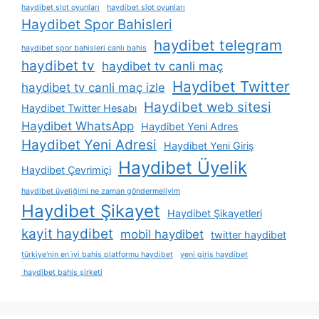
haydibet slot oyunları
haydibet slot oyunları
Haydibet Spor Bahisleri
haydibet telegram
haydibet spor bahisleri canlı bahis
haydibet tv
haydibet tv canli maç
Haydibet Twitter
haydibet tv canli maç izle
Haydibet web sitesi
Haydibet Twitter Hesabı
Haydibet WhatsApp
Haydibet Yeni Adres
Haydibet Yeni Adresi
Haydibet Yeni Giriş
Haydibet Üyelik
Haydibet Çevrimiçi
haydibet üyeliğimi ne zaman göndermeliyim
Haydibet Şikayet
Haydibet Şikayetleri
kayit haydibet
mobil haydibet
twitter haydibet
türkiye'nin en i̇yi bahis platformu haydibet
yeni giris haydibet
haydibet bahis şirketi