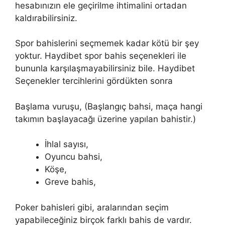
hesabınızın ele geçirilme ihtimalini ortadan
kaldırabilirsiniz.
Spor bahislerini seçmemek kadar kötü bir şey
yoktur. Haydibet spor bahis seçenekleri ile
bununla karşılaşmayabilirsiniz bile. Haydibet
Seçenekler tercihlerini gördükten sonra
Başlama vuruşu, (Başlangıç ​​bahsi, maça hangi
takımın başlayacağı üzerine yapılan bahistir.)
İhlal sayısı,
Oyuncu bahsi,
Köşe,
Greve bahis,
Poker bahisleri gibi, aralarından seçim
yapabileceğiniz birçok farklı bahis de vardır.