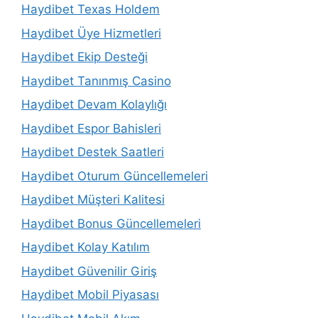
Haydibet Texas Holdem
Haydibet Üye Hizmetleri
Haydibet Ekip Desteği
Haydibet Tanınmış Casino
Haydibet Devam Kolaylığı
Haydibet Espor Bahisleri
Haydibet Destek Saatleri
Haydibet Oturum Güncellemeleri
Haydibet Müşteri Kalitesi
Haydibet Bonus Güncellemeleri
Haydibet Kolay Katılım
Haydibet Güvenilir Giriş
Haydibet Mobil Piyasası