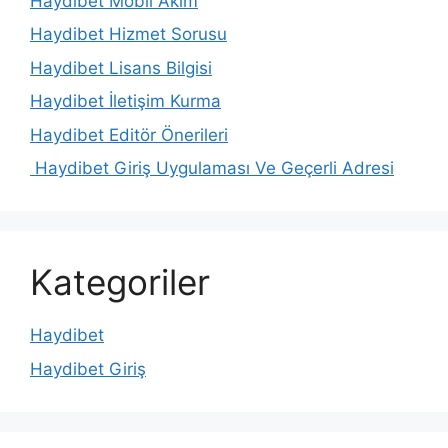
Haydibet Mobil Akım
Haydibet Hizmet Sorusu
Haydibet Lisans Bilgisi
Haydibet İletişim Kurma
Haydibet Editör Önerileri
Haydibet Giriş Uygulaması Ve Geçerli Adresi
Kategoriler
Haydibet
Haydibet Giriş