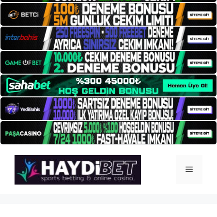
İçeriğe
atla
Menü