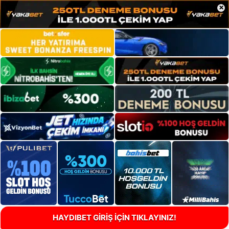
×
HAYDIBET GİRİŞ İÇİN TIKLAYINIZ!