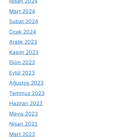
Nisan 2024
Mart 2024
Şubat 2024
Ocak 2024
Aralık 2023
Kasım 2023
Ekim 2023
Eylül 2023
Ağustos 2023
Temmuz 2023
Haziran 2023
Mayıs 2023
Nisan 2023
Mart 2023