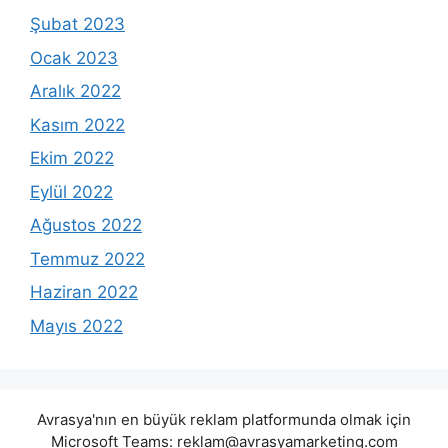
Şubat 2023
Ocak 2023
Aralık 2022
Kasım 2022
Ekim 2022
Eylül 2022
Ağustos 2022
Temmuz 2022
Haziran 2022
Mayıs 2022
Avrasya'nın en büyük reklam platformunda olmak için
Microsoft Teams:
reklam@avrasyamarketing.com