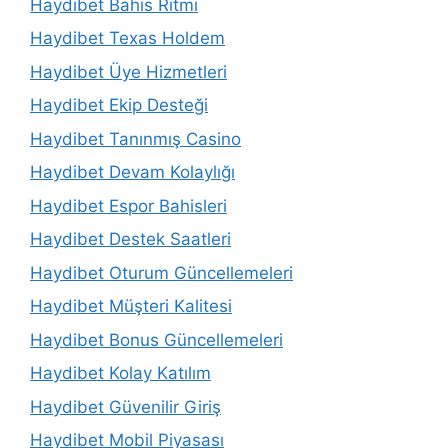
Haydibet Bahis Ritmi
Haydibet Texas Holdem
Haydibet Üye Hizmetleri
Haydibet Ekip Desteği
Haydibet Tanınmış Casino
Haydibet Devam Kolaylığı
Haydibet Espor Bahisleri
Haydibet Destek Saatleri
Haydibet Oturum Güncellemeleri
Haydibet Müşteri Kalitesi
Haydibet Bonus Güncellemeleri
Haydibet Kolay Katılım
Haydibet Güvenilir Giriş
Haydibet Mobil Piyasası