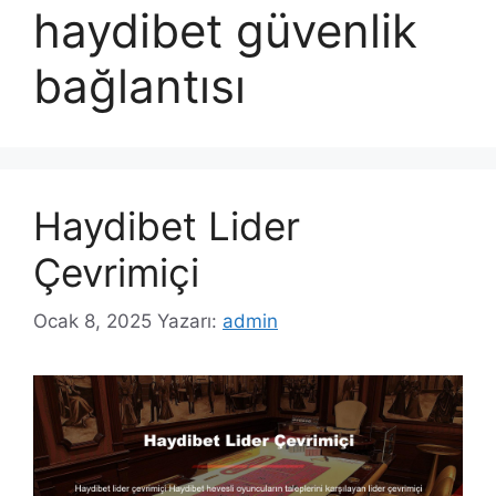
haydibet güvenlik
bağlantısı
Haydibet Lider
Çevrimiçi
Ocak 8, 2025
Yazarı:
admin