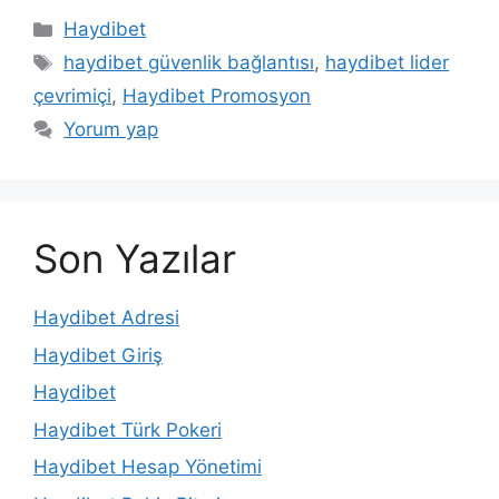
Kategoriler
Haydibet
Etiketler
haydibet güvenlik bağlantısı
,
haydibet lider
çevrimiçi
,
Haydibet Promosyon
Yorum yap
Son Yazılar
Haydibet Adresi
Haydibet Giriş
Haydibet
Haydibet Türk Pokeri
Haydibet Hesap Yönetimi