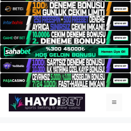
İçeriğe
atla
Menü