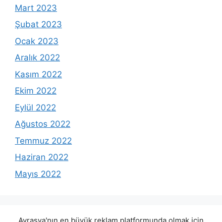
Mart 2023
Şubat 2023
Ocak 2023
Aralık 2022
Kasım 2022
Ekim 2022
Eylül 2022
Ağustos 2022
Temmuz 2022
Haziran 2022
Mayıs 2022
Avrasya'nın en büyük reklam platformunda olmak için