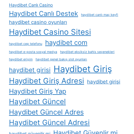
Haydibet Canlı Casino
Haydibet Canlı Destek
haydibet canlı maç keyfi
haydibet casino oyunları
Haydibet Casino Sitesi
haydibet com
haydibet cep telefonu
haydibet e-posta sosyal medya
haydibet eksiksiz bahis seçenekleri
haydibet erişim
haydibet genel bakış slot oyunları
Haydibet Giriş
haydibet girisi
Haydibet Giriş Adresi
haydibet girişi
Haydibet Giriş Yap
Haydibet Güncel
Haydibet Güncel Adres
Haydibet Güncel Adresi
Haydibet Güvenlir mi
haydibet güvenilir mi