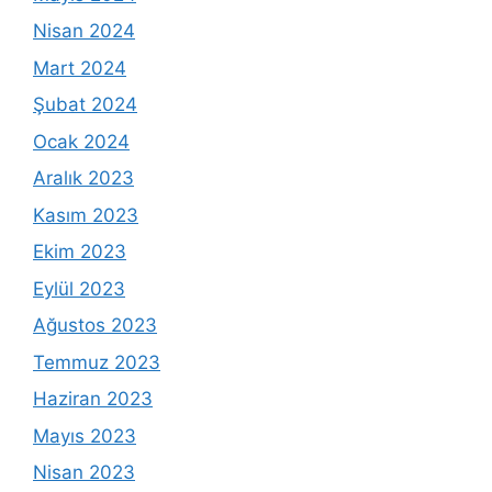
Nisan 2024
Mart 2024
Şubat 2024
Ocak 2024
Aralık 2023
Kasım 2023
Ekim 2023
Eylül 2023
Ağustos 2023
Temmuz 2023
Haziran 2023
Mayıs 2023
Nisan 2023