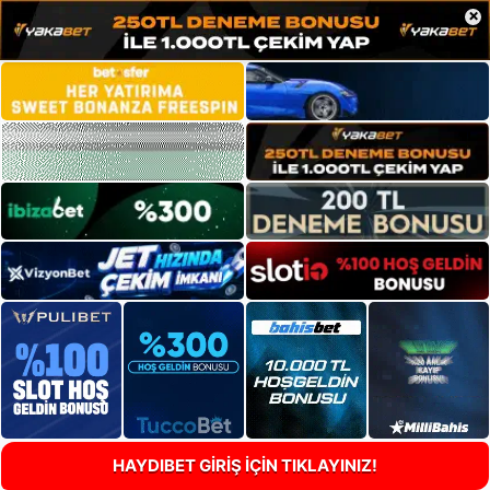
×
HAYDIBET GİRİŞ İÇİN TIKLAYINIZ!