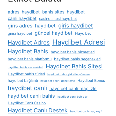
adresi haydibet
bahis sitesi haydibet
canli haydibet
casino sitesi haydibet
giris haydibet
giris adresi haydibet
güncel haydibet
girisi haydibet
Haydibet
Haydibet Adresi
Haydibet Adres
Haydibet Bahis
haydibet bahis hizmetleri
haydibet bahis platformu
haydibet bahis seçenekleri
Haydibet Bahis Sitesi
haydibet bahis seçenekleri
Haydibet bahis türleri
haydibet bahis şirketini yöneten
haydibet bağlantı
Haydibet Bonus
haydibet belirli denetleme
haydibet canli
haydibet canli maç izle
haydibet canlı bahis
haydibet canlı bahis tv
Haydibet Canlı Casino
Haydibet Canlı Destek
haydibet canlı maç keyfi