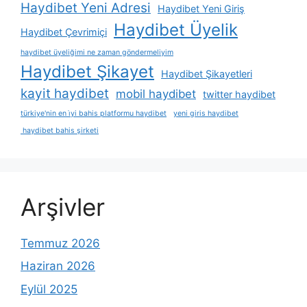
Haydibet Yeni Adresi
Haydibet Yeni Giriş
Haydibet Üyelik
Haydibet Çevrimiçi
haydibet üyeliğimi ne zaman göndermeliyim
Haydibet Şikayet
Haydibet Şikayetleri
kayit haydibet
mobil haydibet
twitter haydibet
türkiye'nin en i̇yi bahis platformu haydibet
yeni giris haydibet
haydibet bahis şirketi
Arşivler
Temmuz 2026
Haziran 2026
Eylül 2025