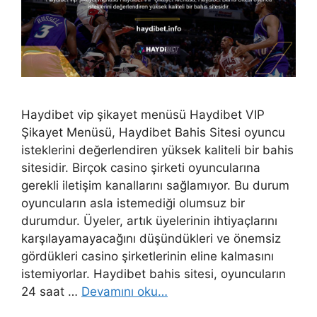
Haydibet vip şikayet menüsü Haydibet VIP
Şikayet Menüsü, Haydibet Bahis Sitesi oyuncu
isteklerini değerlendiren yüksek kaliteli bir bahis
sitesidir. Birçok casino şirketi oyuncularına
gerekli iletişim kanallarını sağlamıyor. Bu durum
oyuncuların asla istemediği olumsuz bir
durumdur. Üyeler, artık üyelerinin ihtiyaçlarını
karşılayamayacağını düşündükleri ve önemsiz
gördükleri casino şirketlerinin eline kalmasını
istemiyorlar. Haydibet bahis sitesi, oyuncuların
24 saat …
Devamını oku…