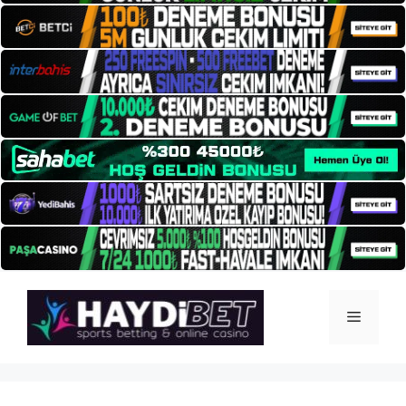
İçeriğe
atla
Menü