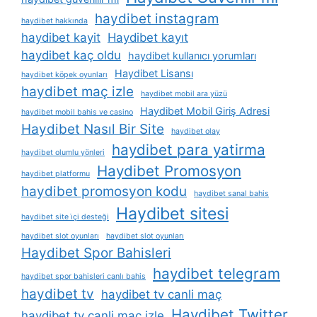
haydibet instagram
haydibet hakkında
haydibet kayit
Haydibet kayıt
haydibet kaç oldu
haydibet kullanıcı yorumları
Haydibet Lisansı
haydibet köpek oyunları
haydibet maç izle
haydibet mobil ara yüzü
Haydibet Mobil Giriş Adresi
haydibet mobil bahis ve casino
Haydibet Nasıl Bir Site
haydibet olay
haydibet para yatirma
haydibet olumlu yönleri
Haydibet Promosyon
haydibet platformu
haydibet promosyon kodu
haydibet sanal bahis
Haydibet sitesi
haydibet site i̇çi desteği
haydibet slot oyunları
haydibet slot oyunları
Haydibet Spor Bahisleri
haydibet telegram
haydibet spor bahisleri canlı bahis
haydibet tv
haydibet tv canli maç
Haydibet Twitter
haydibet tv canli maç izle