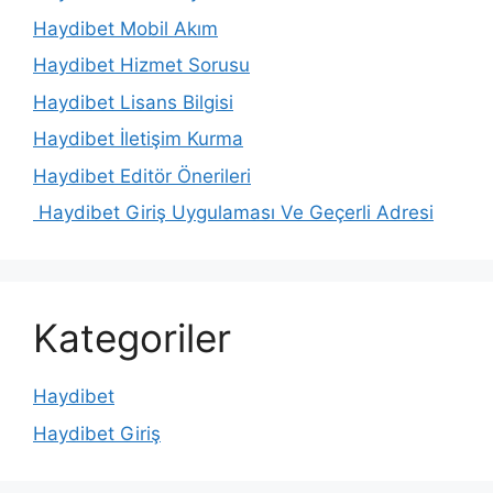
Haydibet Mobil Akım
Haydibet Hizmet Sorusu
Haydibet Lisans Bilgisi
Haydibet İletişim Kurma
Haydibet Editör Önerileri
Haydibet Giriş Uygulaması Ve Geçerli Adresi
Kategoriler
Haydibet
Haydibet Giriş