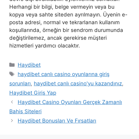
Herhangi bir bilgi, belge vermeyin veya bu
kopya veya sahte siteden ayrılmayın. Üyenin e-
posta adresi, normal ve tekrarlanan kullanım
koşullarında, örneğin bir sendrom durumunda
değiştirilemez, ancak gerekirse müşteri
hizmetleri yardımcı olacaktır.
Kategoriler
Haydibet
Etiketler
haydibet canlı casino oyunlarına giriş
sorunları
,
haydibet canlı casino'yu kazandınız
,
Haydibet Giriş Yap
Yazı
Haydibet Casino Oyunları Gerçek Zamanlı
dolaşımı
Bahis Siteleri
Haydibet Bonusları Ve Fırsatları