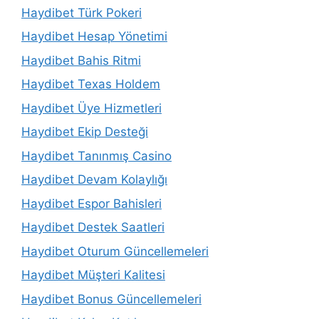
Haydibet Türk Pokeri
Haydibet Hesap Yönetimi
Haydibet Bahis Ritmi
Haydibet Texas Holdem
Haydibet Üye Hizmetleri
Haydibet Ekip Desteği
Haydibet Tanınmış Casino
Haydibet Devam Kolaylığı
Haydibet Espor Bahisleri
Haydibet Destek Saatleri
Haydibet Oturum Güncellemeleri
Haydibet Müşteri Kalitesi
Haydibet Bonus Güncellemeleri