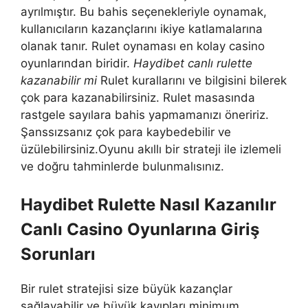
ayrılmıştır. Bu bahis seçenekleriyle oynamak,
kullanıcıların kazançlarını ikiye katlamalarına
olanak tanır. Rulet oynaması en kolay casino
oyunlarından biridir.
Haydibet canlı rulette
kazanabilir mi
Rulet kurallarını ve bilgisini bilerek
çok para kazanabilirsiniz. Rulet masasında
rastgele sayılara bahis yapmamanızı öneririz.
Şanssızsanız çok para kaybedebilir ve
üzülebilirsiniz.Oyunu akıllı bir strateji ile izlemeli
ve doğru tahminlerde bulunmalısınız.
Haydibet Rulette Nasıl Kazanılır
Canlı Casino Oyunlarına Giriş
Sorunları
Bir rulet stratejisi size büyük kazançlar
sağlayabilir ve büyük kayıpları minimum