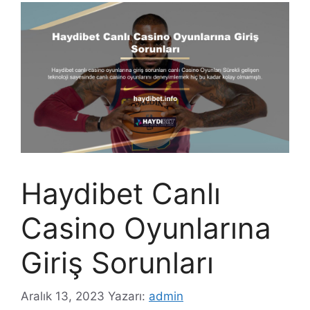
Haydibet Canlı
Casino Oyunlarına
Giriş Sorunları
Aralık 13, 2023
Yazarı:
admin