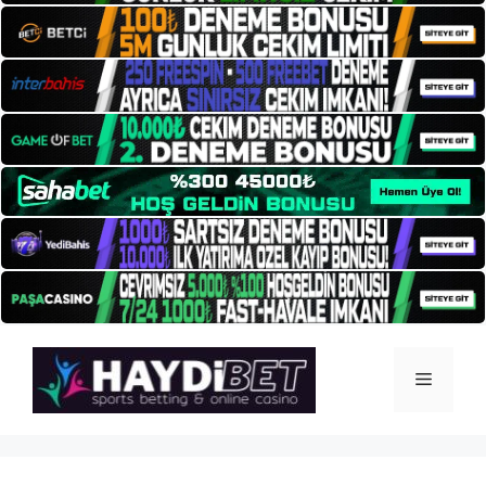
İçeriğe
atla
Menü