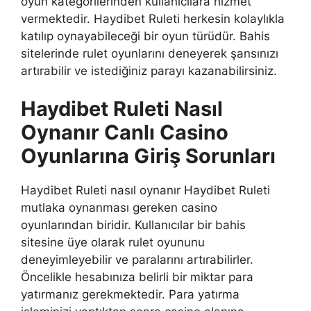
oyun kategorilerinden kullanıcılara hizmet
vermektedir. Haydibet Ruleti herkesin kolaylıkla
katılıp oynayabileceği bir oyun türüdür. Bahis
sitelerinde rulet oyunlarını deneyerek şansınızı
artırabilir ve istediğiniz parayı kazanabilirsiniz.
Haydibet Ruleti Nasıl
Oynanır Canlı Casino
Oyunlarına Giriş Sorunları
Haydibet Ruleti nasıl oynanır Haydibet Ruleti
mutlaka oynanması gereken casino
oyunlarından biridir. Kullanıcılar bir bahis
sitesine üye olarak rulet oyununu
deneyimleyebilir ve paralarını artırabilirler.
Öncelikle hesabınıza belirli bir miktar para
yatırmanız gerekmektedir. Para yatırma