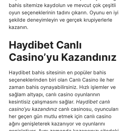
bahis sitemize kaydolun ve mevcut çok çeşitli
oyun seçeneklerinin tadını çıkarın. Oyunu en iyi
şekilde deneyimleyin ve gerçek krupiyerlerle
kazanın.
Haydibet Canlı
Casino’yu Kazandınız
Haydibet bahis sitesinin en popüler bahis
seçeneklerinden biri olan Canlı Casino ile her
zaman bahis oynayabilirsiniz. Hızlı işlemler ve
sağlam altyapı, canlı casino oyunlarının
kesintisiz çalışmasını sağlar.
Haydibet canlı
casino’yu kazandınız
canlı casinosu, oyuncuları
her geçen gün mutlu etmek için canlı casino
ağını genişleterek kazanıyor ve oyunlarını
genişletiyor. Aynı zamanda kazancınızı sitedeki