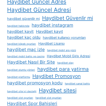
Haydibet Güncel Adres
Haydibet Güncel Adresi
Haydibet Güvenlir mi
haydibet güvenilir mi
haydibet instagram
haydibet hakkında
haydibet kayit
Haydibet kayıt
haydibet kaç oldu
haydibet kullanıcı yorumları
Haydibet Lisansı
haydibet köpek oyunları
haydibet maç izle
haydibet mobil ara yüzü
Haydibet Mobil Giriş Adresi
haydibet mobil bahis ve casino
Haydibet Nasıl Bir Site
haydibet olay
haydibet para yatirma
haydibet olumlu yönleri
Haydibet Promosyon
haydibet platformu
haydibet promosyon kodu
haydibet sanal bahis
Haydibet sitesi
haydibet site i̇çi desteği
haydibet slot oyunları
haydibet slot oyunları
Haydibet Spor Bahisleri