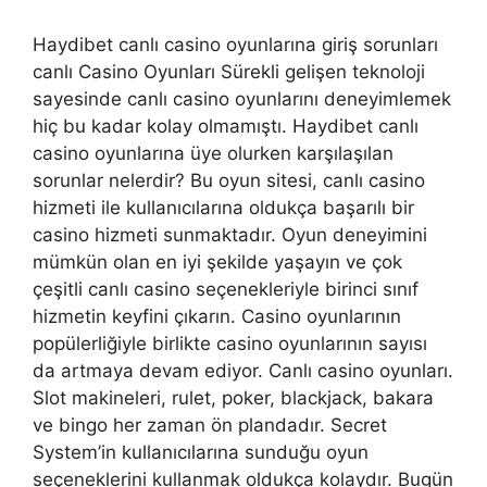
Haydibet canlı casino oyunlarına giriş sorunları
canlı Casino Oyunları Sürekli gelişen teknoloji
sayesinde canlı casino oyunlarını deneyimlemek
hiç bu kadar kolay olmamıştı. Haydibet canlı
casino oyunlarına üye olurken karşılaşılan
sorunlar nelerdir? Bu oyun sitesi, canlı casino
hizmeti ile kullanıcılarına oldukça başarılı bir
casino hizmeti sunmaktadır. Oyun deneyimini
mümkün olan en iyi şekilde yaşayın ve çok
çeşitli canlı casino seçenekleriyle birinci sınıf
hizmetin keyfini çıkarın. Casino oyunlarının
popülerliğiyle birlikte casino oyunlarının sayısı
da artmaya devam ediyor. Canlı casino oyunları.
Slot makineleri, rulet, poker, blackjack, bakara
ve bingo her zaman ön plandadır. Secret
System’in kullanıcılarına sunduğu oyun
seçeneklerini kullanmak oldukça kolaydır. Bugün