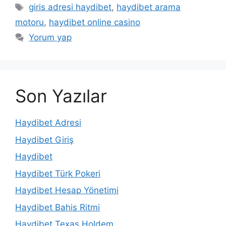
Etiketler
giris adresi haydibet
,
haydibet arama
motoru
,
haydibet online casino
Yorum yap
Son Yazılar
Haydibet Adresi
Haydibet Giriş
Haydibet
Haydibet Türk Pokeri
Haydibet Hesap Yönetimi
Haydibet Bahis Ritmi
Haydibet Texas Holdem