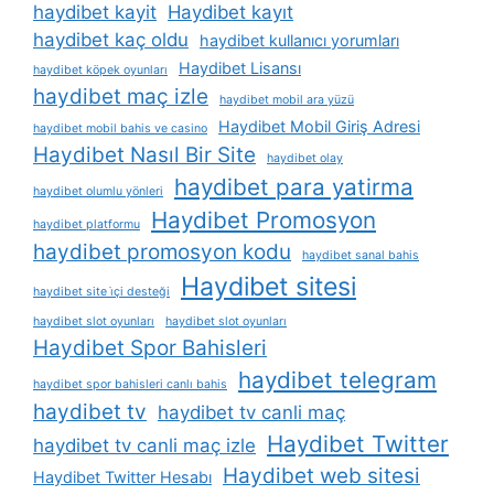
haydibet kayit
Haydibet kayıt
haydibet kaç oldu
haydibet kullanıcı yorumları
Haydibet Lisansı
haydibet köpek oyunları
haydibet maç izle
haydibet mobil ara yüzü
Haydibet Mobil Giriş Adresi
haydibet mobil bahis ve casino
Haydibet Nasıl Bir Site
haydibet olay
haydibet para yatirma
haydibet olumlu yönleri
Haydibet Promosyon
haydibet platformu
haydibet promosyon kodu
haydibet sanal bahis
Haydibet sitesi
haydibet site i̇çi desteği
haydibet slot oyunları
haydibet slot oyunları
Haydibet Spor Bahisleri
haydibet telegram
haydibet spor bahisleri canlı bahis
haydibet tv
haydibet tv canli maç
Haydibet Twitter
haydibet tv canli maç izle
Haydibet web sitesi
Haydibet Twitter Hesabı