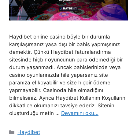
Haydibet online casino böyle bir durumla
karşılaşırsanız yasa dışı bir bahis yapmışsınız
demektir. Çünkü Haydibet faturalandırma
sitesinde hiçbir oyuncunun para ödemediği bir
durum yaşanmadı. Ancak bahislerinizde veya
casino oyunlarınızda hile yaparsanız site
paranıza el koyabilir ve size hiçbir ödeme
yapmayabilir. Casinoda hile olmadığını
bilmelisiniz. Ayrıca Haydibet Kullanım Koşullarını
dikkatlice okumanızı tavsiye ederiz. Sitenin
oluşturduğu metin …
Devamını oku…
Kategoriler
Haydibet