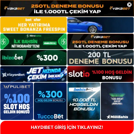
×
HAYDIBET GİRİŞ İÇİN TIKLAYINIZ!