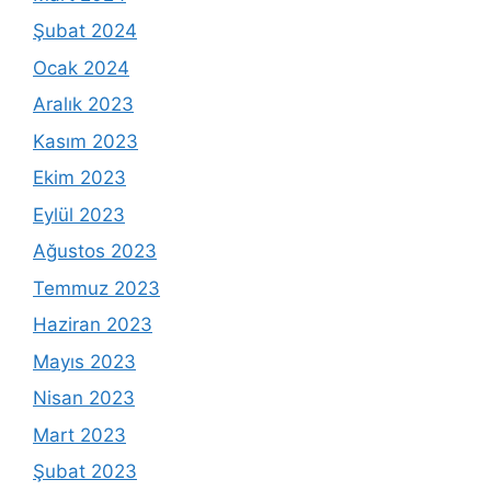
Şubat 2024
Ocak 2024
Aralık 2023
Kasım 2023
Ekim 2023
Eylül 2023
Ağustos 2023
Temmuz 2023
Haziran 2023
Mayıs 2023
Nisan 2023
Mart 2023
Şubat 2023