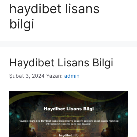
haydibet lisans
bilgi
Haydibet Lisans Bilgi
Şubat 3, 2024
Yazarı:
admin