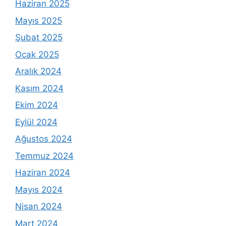
Haziran 2025
Mayıs 2025
Şubat 2025
Ocak 2025
Aralık 2024
Kasım 2024
Ekim 2024
Eylül 2024
Ağustos 2024
Temmuz 2024
Haziran 2024
Mayıs 2024
Nisan 2024
Mart 2024