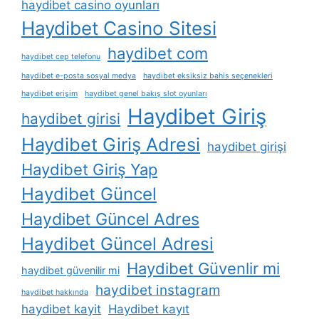
haydibet casino oyunları
Haydibet Casino Sitesi
haydibet com
haydibet cep telefonu
haydibet e-posta sosyal medya
haydibet eksiksiz bahis seçenekleri
haydibet erişim
haydibet genel bakış slot oyunları
Haydibet Giriş
haydibet girisi
Haydibet Giriş Adresi
haydibet girişi
Haydibet Giriş Yap
Haydibet Güncel
Haydibet Güncel Adres
Haydibet Güncel Adresi
Haydibet Güvenlir mi
haydibet güvenilir mi
haydibet instagram
haydibet hakkında
haydibet kayit
Haydibet kayıt