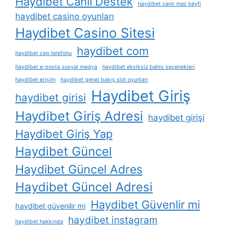
Haydibet Canlı Destek
haydibet canlı maç keyfi
haydibet casino oyunları
Haydibet Casino Sitesi
haydibet com
haydibet cep telefonu
haydibet e-posta sosyal medya
haydibet eksiksiz bahis seçenekleri
haydibet erişim
haydibet genel bakış slot oyunları
Haydibet Giriş
haydibet girisi
Haydibet Giriş Adresi
haydibet girişi
Haydibet Giriş Yap
Haydibet Güncel
Haydibet Güncel Adres
Haydibet Güncel Adresi
Haydibet Güvenlir mi
haydibet güvenilir mi
haydibet instagram
haydibet hakkında