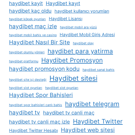
haydibet kayit
Haydibet kayıt
haydibet kaç oldu
haydibet kullanıcı yorumları
Haydibet Lisansı
haydibet köpek oyunları
haydibet maç izle
haydibet mobil ara yüzü
Haydibet Mobil Giriş Adresi
haydibet mobil bahis ve casino
Haydibet Nasıl Bir Site
haydibet olay
haydibet para yatirma
haydibet olumlu yönleri
Haydibet Promosyon
haydibet platformu
haydibet promosyon kodu
haydibet sanal bahis
Haydibet sitesi
haydibet site i̇çi desteği
haydibet slot oyunları
haydibet slot oyunları
Haydibet Spor Bahisleri
haydibet telegram
haydibet spor bahisleri canlı bahis
haydibet tv
haydibet tv canli maç
Haydibet Twitter
haydibet tv canli maç izle
Haydibet web sitesi
Haydibet Twitter Hesabı