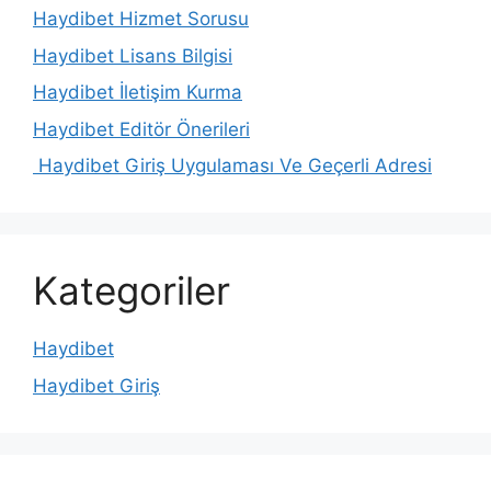
Haydibet Hizmet Sorusu
Haydibet Lisans Bilgisi
Haydibet İletişim Kurma
Haydibet Editör Önerileri
Haydibet Giriş Uygulaması Ve Geçerli Adresi
Kategoriler
Haydibet
Haydibet Giriş