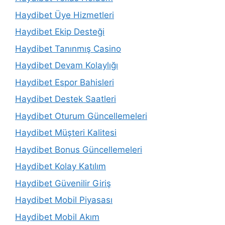
Haydibet Üye Hizmetleri
Haydibet Ekip Desteği
Haydibet Tanınmış Casino
Haydibet Devam Kolaylığı
Haydibet Espor Bahisleri
Haydibet Destek Saatleri
Haydibet Oturum Güncellemeleri
Haydibet Müşteri Kalitesi
Haydibet Bonus Güncellemeleri
Haydibet Kolay Katılım
Haydibet Güvenilir Giriş
Haydibet Mobil Piyasası
Haydibet Mobil Akım